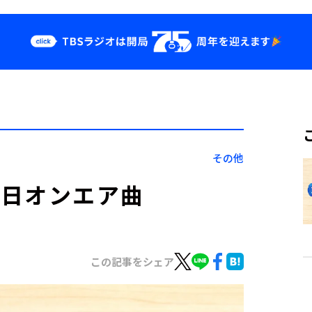
クス
イベント・グッ
ズ
st
YouTube
せ
会社情報
その他
月30日オンエア曲
この記事をシェア