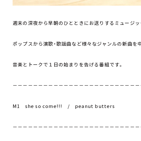
週末の深夜から早朝のひとときにお送りするミュージッ
ポップスから演歌・歌謡曲など様々なジャンルの新曲を
音楽とトークで１日の始まりを告げる番組です。
－－－－－－－－－－－－－－－－－－－－－－－－－
M1 she so come!!! / peanut butters
－－－－－－－－－－－－－－－－－－－－－－－－－