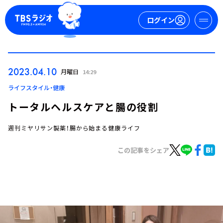
ログイン
マイページ
2023.04.10
月曜日
14:29
新規会員登録
ログイン
ライフスタイル・健康
トータルヘルスケアと腸の役割
週刊ミヤリサン製薬！腸から始まる健康ライフ
この記事をシェア
今日の番組表
週間番組表
トピックス
TBS Podcast