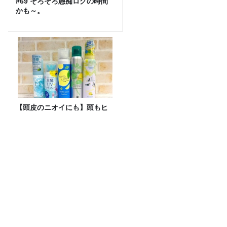
#69 そろそろ愚痴ログの時間
かも～。
【頭皮のニオイにも】頭もヒ
ンヤリ快適に！スースー系ヘ
ッドスプレー 頂上決戦2026！
妄想散歩へ出発！サカイJr.が愛を語る
【前編】宇多丸『シラート』を語る！
【映画評書き起こし 2026.6.18 放送】