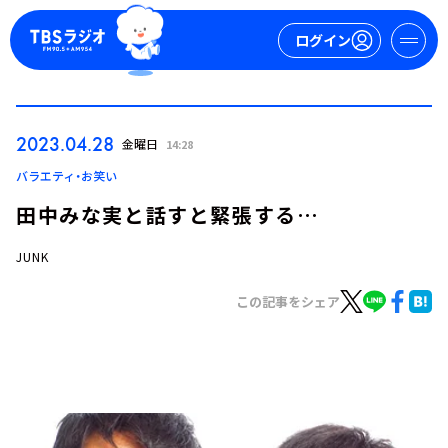
ログイン
マイページ
2023.04.28
金曜日
14:28
新規会員登録
ログイン
バラエティ・お笑い
田中みな実と話すと緊張する…
JUNK
この記事をシェア
今日の番組表
週間番組表
トピックス
TBS Podcast