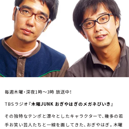
お知らせ
イベント・グッズ
YouTube
会社情報
毎週木曜・深夜1時～3時 放送中！
TBSラジオ
『木曜JUNK おぎやはぎのメガネびいき』
その独特なテンポと漂々としたキャラクターで、幾多の若
手お笑い芸人たちと一線を画してきた、おぎやはぎ。木曜