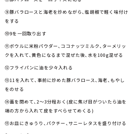
⑨豚バラロースと海老を炒めながら、塩胡椒で軽く味付け
をする
⑩9を一回取り出す
⑪ボウルに米粉パウダー、ココナッツミルク、ターメリッ
クを入れて、黄色になるまで混ぜた後、水を100g混ぜる
⑫フライパンに油を少々入れる
⑬11を入れて、事前に炒めた豚バラロース、海老、もやし
をのせる
⑭蓋を閉めて、2～3分程おく(皮に焦げ目がついたら油を
端の方から入れて皮をすべらせてめくる)
⑮お皿にきゅうり、パクチー、サニーレタスを盛り付ける