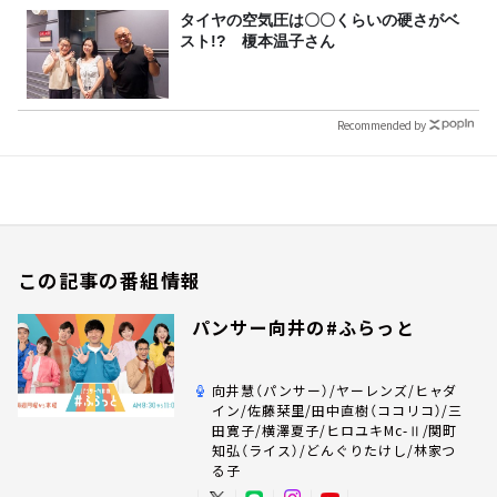
タイヤの空気圧は〇〇くらいの硬さがベ
スト!? 榎本温子さん
Recommended by
この記事の番組情報
パンサー向井の#ふらっと
向井慧（パンサー）/ヤーレンズ/ヒャダ
イン/佐藤栞里/田中直樹（ココリコ）/三
田寛子/横澤夏子/ヒロユキMc-Ⅱ/関町
知弘（ライス）/どんぐりたけし/林家つ
る子