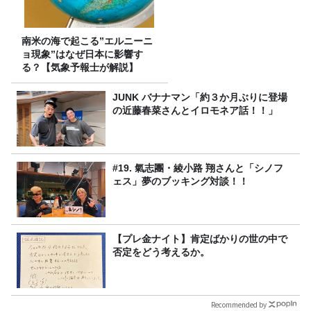
南米の海で起こる”エルニーニ
ョ現象”はなぜ日本に影響す
る？【気象予報士が解説】
JUNK バナナマン「約３か月ぶりに登場
の近藤春菜さんとイロモネア話！！」
#19. 氣志團・綾小路 翔さんと「シノフ
ェス」夢のブッキング対談！！
【プレ金ナイト】肯定ばかりの世の中で
否定をどう考えるか。
Recommended by