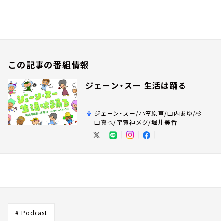
この記事の番組情報
ジェーン・スー 生活は踊る
ジェーン・スー/小笠原亘/山内あゆ/杉
山真也/宇賀神メグ/堀井美香
# Podcast