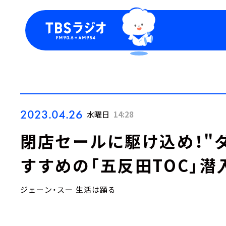
今日の番組表
トピッ
週間番組表
TBS
Podca
お知ら
2023.04.26
水曜日
14:28
閉店セールに駆け込め！"
すすめの「五反田TOC」潜入
ジェーン・スー 生活は踊る