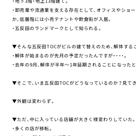
・地下3階・地上13階建て。
・卸売業や流通業を支える存在として、オフィスやショー
か、低層階には小売テナントや飲食街が入居。
・五反田のランドマークとして知られる。
▼そんな五反田TOCがビルの建て替えのため、解体する
・解体が始まるのが先月の予定だったんですが・・・・。
・去年の9月、解体が半年～1年延期されることになった
▼そこで、いま五反田TOCがどうなっているのか？見て
▼外観は変わらず。
▼ただ、中に入っている店舗が大きく様変わりしていた
・多くの店が移転。