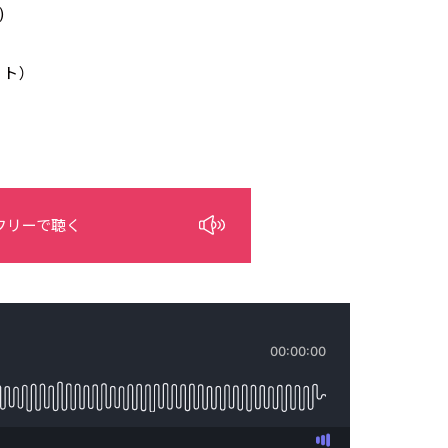
)
ト）
フリーで聴く