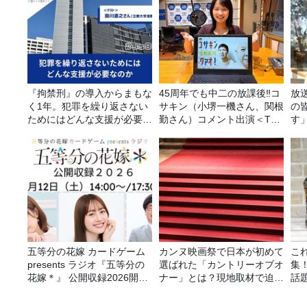
『拘禁刑』の導入からまもな
45周年でも中二の放課後‼コ
放
く1年。犯罪を繰り返さない
サキン（小堺一機さん、関根
の
ためにはどんな支援が必要な
勤さん）コメント出演＜TBS
す
のか
ラジオ番組審議会からのご報
告＞
五等分の花嫁 カードゲーム
カンヌ映画祭で日本が初めて
こ
presents ラジオ『五等分の
選ばれた「カントリーオブオ
集
花嫁＊』 公開収録2026開催
ナー」とは？現地取材で迫る
話
決定！
選出の意味