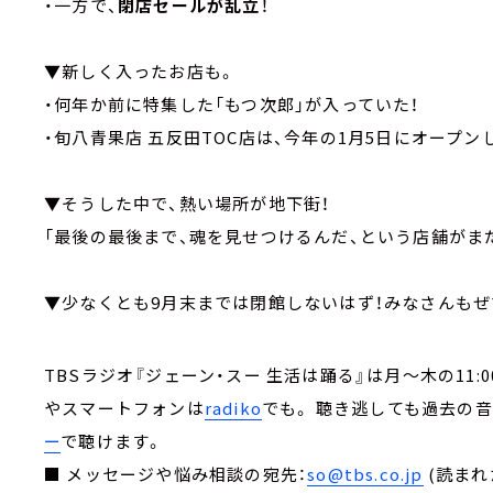
・一方で、
閉店セールが乱立
！
▼新しく入ったお店も。
・何年か前に特集した「もつ次郎」が入っていた！
・旬八青果店 五反田TOC店は、今年の1月5日にオープン
▼そうした中で、熱い場所が地下街！
「最後の最後まで、魂を見せつけるんだ、という店舗がまだ
▼少なくとも9月末までは閉館しないはず！みなさんもぜ
TBSラジオ『ジェーン・スー 生活は踊る』は月～木の11:00～13
やスマートフォンは
radiko
でも。 聴き逃しても過去の
ー
で聴けます。
■ メッセージや悩み相談の宛先：
so@tbs.co.jp
(読まれ