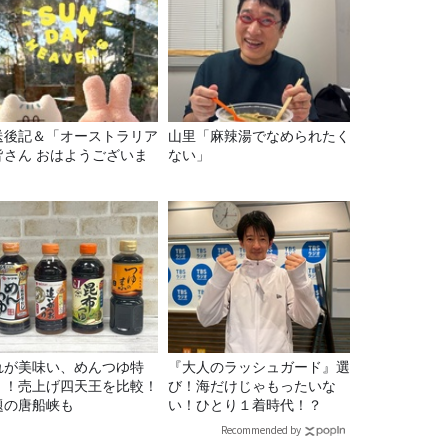
送後記＆「オーストラリア
山里「麻辣湯でなめられたく
皆さん おはようございま
ない」
」
れが美味い、めんつゆ特
『大人のラッシュガード』選
！！売上げ四天王を比較！
び！海だけじゃもったいな
題の唐船峡も
い！ひとり１着時代！？
Recommended by