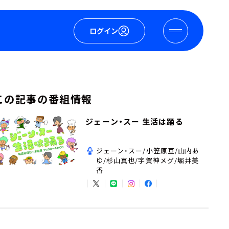
ログイン
この記事の番組情報
ジェーン・スー 生活は踊る
ジェーン・スー/小笠原亘/山内あ
ゆ/杉山真也/宇賀神メグ/堀井美
香