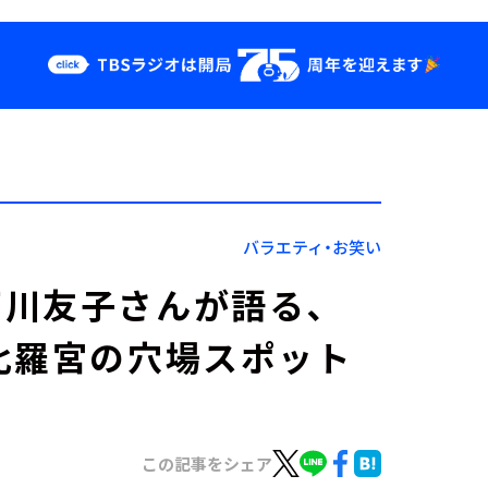
クス
イベント・グッ
ズ
st
YouTube
せ
会社情報
バラエティ・お笑い
下川友子さんが語る、
比羅宮の穴場スポット
この記事をシェア