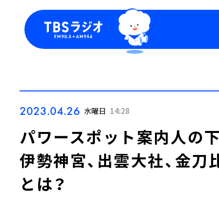
今日の番組表
トピッ
週間番組表
TBS
Podca
お知ら
2023.04.26
水曜日
14:28
パワースポット案内人の
伊勢神宮、出雲大社、金刀
とは？