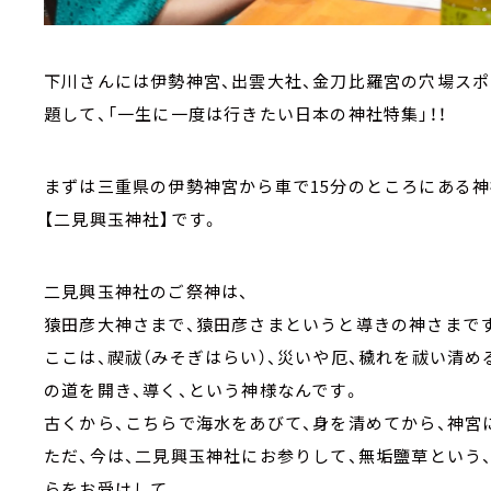
下川さんには伊勢神宮、出雲大社、金刀比羅宮の穴場ス
題して、「一生に一度は行きたい日本の神社特集」！！
まずは三重県の伊勢神宮から車で15分のところにある神
【二見興玉神社】です。
二見興玉神社のご祭神は、
猿田彦大神さまで、猿田彦さまというと導きの神さまで
ここは、禊祓（みそぎはらい）、災いや厄、穢れを祓い清
の道を開き、導く、という神様なんです。
古くから、こちらで海水をあびて、身を清めてから、神宮
ただ、今は、二見興玉神社にお参りして、無垢鹽草という
らをお受けして、