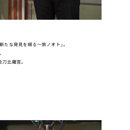
 ～新たな発見を綴る～旅ノオト」。
、
金刀比羅宮。