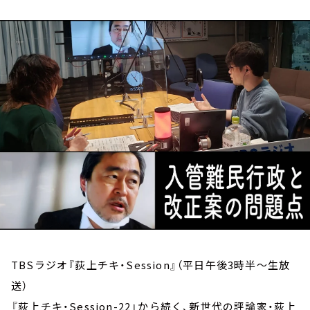
お知らせ
イベント・グッズ
YouTube
会社情報
TBSラジオ『荻上チキ・Session』（平日午後3時半～生放
送）
『荻上チキ・Session-22』から続く、新世代の評論家・荻上