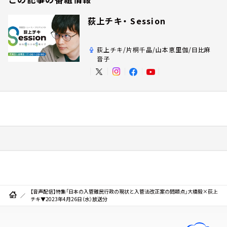
荻上チキ・ Session
荻上チキ/片桐千晶/山本恵里伽/日比麻
音子
【音声配信】特集「日本の入管難民行政の現状と入管法改正案の問題点」大橋毅×荻上
チキ▼2023年4月26日（水）放送分