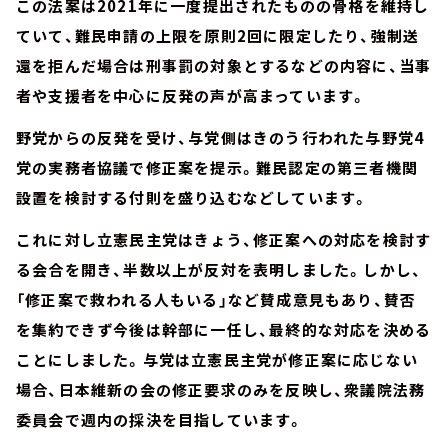
この法案は2021年に一度提出されたものの骨格を維持し
ていて、難民申請の上限を原則2回に限定したり、強制送
還を拒んだ場合は刑事罰の対象とするなどの内容に、当事
者や支援者を中心に反発の声が高まっています。
野党からの反発を受け、与党側はきのう行われた与野党4
党の実務者協議で修正案を提示。難民認定の第三者機関
設置を検討する付則を盛り込むなどしています。
これに対し立憲民主党はきょう、修正案への対応を検討す
る会合を開き、半数以上が反対を表明しました。しかし、
「修正案で救われる人もいる」など賛成意見もあり、賛否
を集約できず今後は幹部に一任し、最終的な対応を決める
ことにしました。与党は立憲民主党が修正案に応じない
場合、日本維新の会の修正要求のみを反映し、衆議院法務
委員会で週内の採決を目指しています。