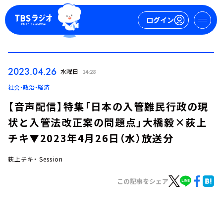
ログイン
マイページ
2023.04.26
水曜日
14:28
新規会員登録
ログイン
社会・政治・経済
【音声配信】特集「日本の入管難民行政の現
状と入管法改正案の問題点」大橋毅×荻上
チキ▼2023年4月26日（水）放送分
荻上チキ・ Session
今日の番組表
この記事をシェア
週間番組表
トピックス
TBS Podcast