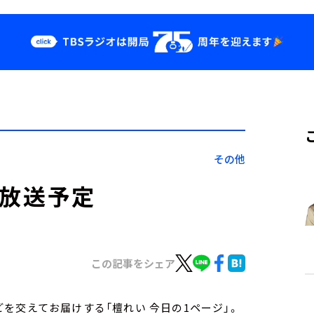
クス
イベント・グッ
ズ
st
YouTube
せ
会社情報
その他
）放送予定
この記事をシェア
を交えてお届けする「檀れい 今日の1ページ」。