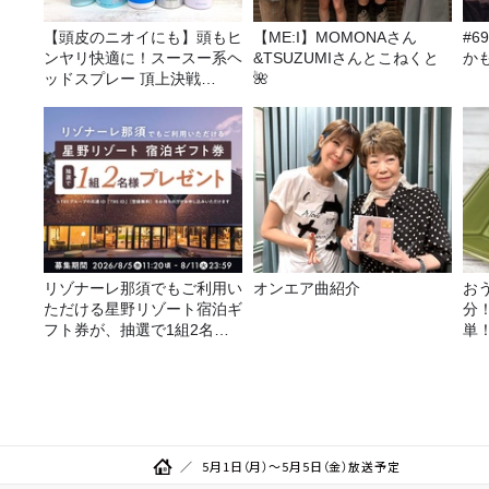
【頭皮のニオイにも】頭もヒ
【ME:I】MOMONAさん
#
ンヤリ快適に！スースー系ヘ
&TSUZUMIさんとこねくと
か
ッドスプレー 頂上決戦
🌺
2026！
リゾナーレ那須でもご利用い
オンエア曲紹介
お
ただける星野リゾート宿泊ギ
分
フト券が、抽選で1組2名様
単
にプレゼント！
リ
シ
5月1日（月）～5月5日（金）放送予定