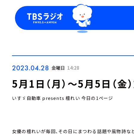
今日の番組表
トピッ
週間番組表
TBS
Podca
お知ら
2023.04.28
金曜日
14:28
5月1日（月）～5月5日（金
いすゞ自動車 presents 檀れい 今日の1ページ
女優の檀れいが毎回、その日にまつわる話題や風物詩など