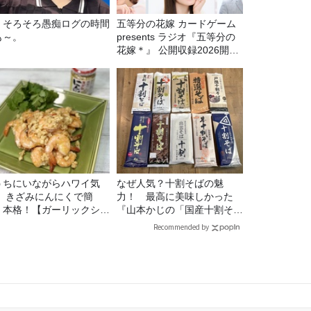
69 そろそろ愚痴ログの時間
五等分の花嫁 カードゲーム
も～。
presents ラジオ『五等分の
花嫁＊』 公開収録2026開催
決定！
うちにいながらハワイ気
なぜ人気？十割そばの魅
！ きざみにんにくで簡
力！ 最高に美味しかった
！本格！【ガーリックシュ
『山本かじの「国産十割そ
ンプ】 桃屋のかんたんレ
ば」』とは？【十割そば10
Recommended by
ピ
種食べ比べ】