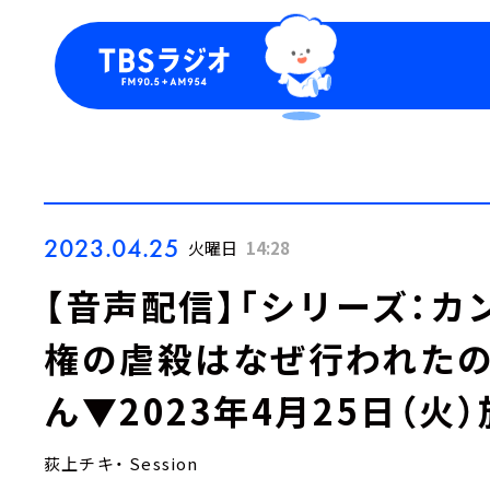
今日の番組表
トピッ
週間番組表
TBS
Podca
お知ら
2023.04.25
火曜日
14:28
【音声配信】「シリーズ：
権の虐殺はなぜ行われたの
ん▼2023年4月25日（火
荻上チキ・ Session