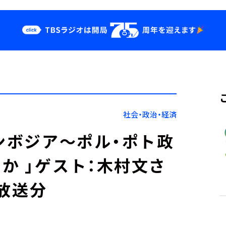
クス
イベント・グッ
ズ
st
YouTube
せ
会社情報
社会・政治・経済
カンボジア～ポル・ポト政
か 」ゲスト：木村文さ
）放送分