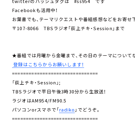
twitterのハッシュタグは #ss954 です
Facebookも活用中！
お葉書でも、テーマリクエストや番組感想などをお
〒107-8066 TBSラジオ「荻上チキ・Session」ま
★番組では月曜から金曜まで、その日のテーマにつ
登録はこちらからお願いします！
===============================
「荻上チキ・Session」;
TBSラジオで平日午後3時30分から生放送！
ラジオはAM954/FM90.5
パソコンorスマホで「
radiko
」でどうぞ。
===============================