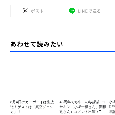
ポスト
LINEで送る
あわせて読みたい
8月4日のカーボーイは生放
45周年でも中二の放課後‼コ
小
送！ゲストは「真空ジェシ
サキン（小堺一機さん、関根
D
カ」！
勤さん）コメント出演＜TBS
年