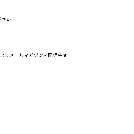
寄せ下さい。
で
いてなど、メールマガジンを配信中★