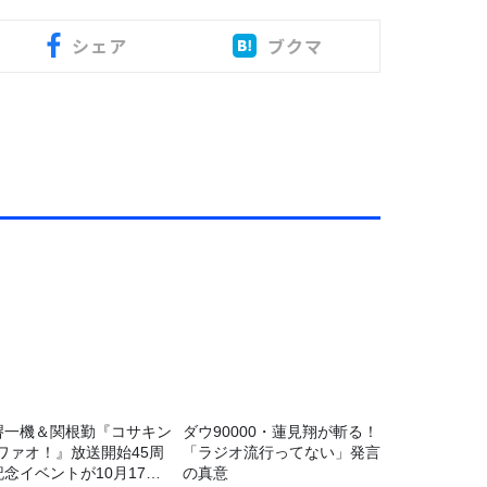
シェア
ブクマ
堺一機＆関根勤『コサキン
ダウ90000・蓮見翔が斬る！
Eワァオ！』放送開始45周
「ラジオ流行ってない」発言
記念イベントが10月17日
の真意