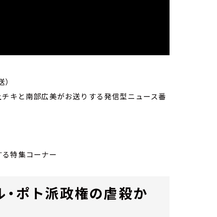
～生放送）
家・荻上チキと南部広美がお送りする発信型ニュース番
する特集コーナー
ル・ポト派政権の虐殺か