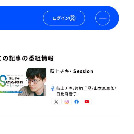
ログイン
この記事の番組情報
荻上チキ・ Session
荻上チキ/片桐千晶/山本恵里伽/
日比麻音子