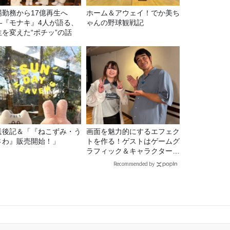
場勤務から17億再生へ
ホーム＆アウェイ！でか美ち
—『モナキ』4人が語る、
ゃんの野球観戦記
生を変えた“ポチッ”の話
送後記＆「『ねこずみ・う
画面を魅力的にするエフェク
さわ』販売開始！」
トを作る！ゲストはゲームグ
ラフィック＆キャラクター専
攻の遠藤里桜さん！
Recommended by