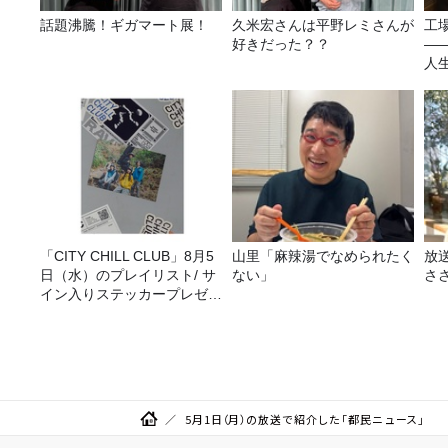
話題沸騰！ギガマート展！
久米宏さんは平野レミさんが
工
好きだった？？
—
人
「CITY CHILL CLUB」8月5
山里「麻辣湯でなめられたく
放
日（水）のプレイリスト/ サ
ない」
さ
イン入りステッカープレゼン
ト有り
5月1日（月）の放送で紹介した「都民ニュース」