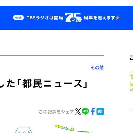
クス
イベント・グッ
ズ
st
YouTube
せ
会社情報
その他
した「都民ニュース」
この記事をシェア