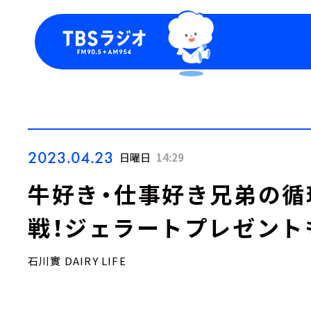
今日の番組表
トピッ
週間番組表
TBS
Podca
お知ら
2023.04.23
日曜日
14:29
牛好き・仕事好き兄弟の循
戦！ジェラートプレゼント
石川實 DAIRY LIFE