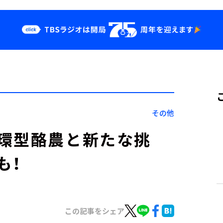
クス
イベント・グッ
ズ
st
YouTube
せ
会社情報
その他
環型酪農と新たな挑
も！
この記事をシェア