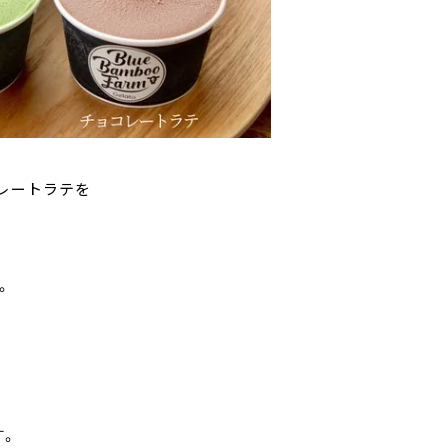
コレートラテを
い。
、
す。