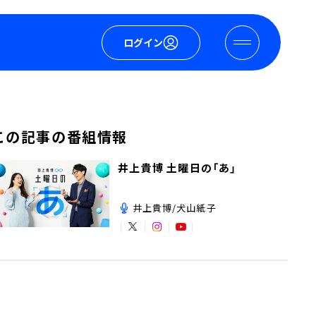
ログイン
この記事の番組情報
井上貴博 土曜日の「あ」
井上貴博/犬山紙子