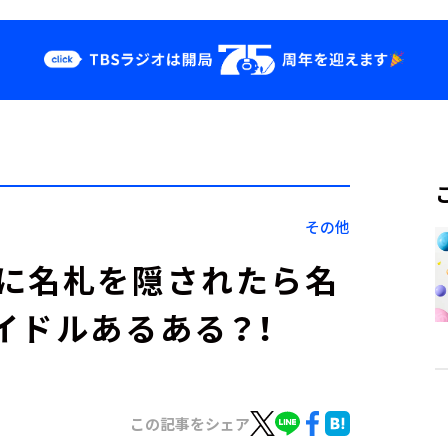
クス
イベント・グッ
ズ
st
YouTube
せ
会社情報
その他
に名札を隠されたら名
イドルあるある？！
この記事をシェア