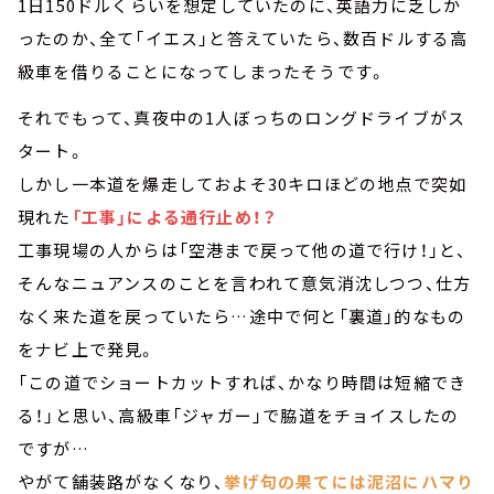
1日150ドルくらいを想定していたのに、英語力に乏しか
ったのか、全て「イエス」と答えていたら、数百ドルする高
級車を借りることになってしまったそうです。
それでもって、真夜中の1人ぼっちのロングドライブがス
タート。
しかし一本道を爆走しておよそ30キロほどの地点で突如
現れた
「工事」による通行止め！？
工事現場の人からは「空港まで戻って他の道で行け！」と、
そんなニュアンスのことを言われて意気消沈しつつ、仕方
なく来た道を戻っていたら…途中で何と「裏道」的なもの
をナビ上で発見。
「この道でショートカットすれば、かなり時間は短縮でき
る！」と思い、高級車「ジャガー」で脇道をチョイスしたの
ですが…
やがて舗装路がなくなり、
挙げ句の果てには泥沼にハマり