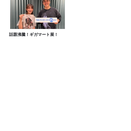
話題沸騰！ギガマート展！
スーパーの「からあげ」をフェスに分
類！全15種の2026年版マップが完成
【前編】宇多丸『シラート』を語る！
【映画評書き起こし 2026.6.18 放送】
妄想散歩へ出発！サカイJr.が愛を語る