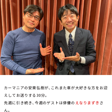
お知らせ
イベント・グッズ
YouTube
会社情報
カーマニアの安東弘樹が、これまた車が大好きな方をお迎
えしてお送りする30分。
先週に引き続き、今週のゲストは俳優の
えなりまずき
さ
ん。