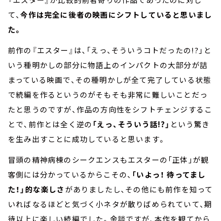
て、
今作は完全に後者の映画にシフトしていると思いまし
た。
前作の『エスター』は、「えっ、そういうコトだったの!?」と
いう種明かしの部分に物語上のインパクトの大部分が詰
まっている映画で、その種明かしが全て完了している状態
で続編を作るというのがそもそも非常に難しいことだっ
たと思うのですが、作品の方向性をシフトチェンジするこ
とで、前作とは全く逆の
「えっ、そういう話!?」
という驚き
を生み出すことに成功していると思います。
冒頭の精神病棟のシークエンスもエスターの「正体」が観
客側には分かっているからこその、
「いよっ！ 待ってまし
た！」的な楽しさ
がありましたし、その他にも前作を知って
いればなるほどと気づく小ネタが散りばめられていて、期
待以上に楽しい続編でした。余談ですが、本作を観てから