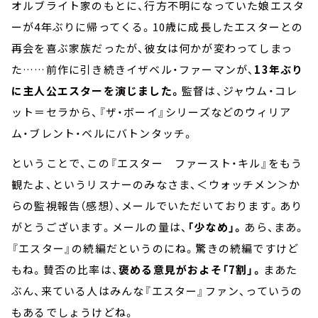
オルブライト家のもとに、行方不明になっていた娘エスタ
ーが4年ぶりに帰ってくる。10歳に成長したエスターとの
再会を喜ぶ家族だったが、彼女は何かが変わってしまっ
た……前作に引き続きイザベル・ファーマンが、
13年ぶり
に主人公エスターを演じました。
監督は、ジャウム・コレ
ット＝セラから、『ザ・ボーイ』シリーズなどのウィリア
ム・ブレント・ベルにバトンタッチ。
ということで、この『エスター ファースト・キル』をもう
観たよ、というリスナーのみなさま、＜ウォッチメン＞か
らの監視報告（感想）、メールでいただいております。あり
がとうございます。メールの量は、
「少なめ」。
あら、まあ。
『エスター』の続編だというのにね。驚きの続編ですけど
もね。賛否の比率は、
褒める意見がおよそ「7割」。
まあた
ぶん、来ている人はみんな『エスター』ファン、っていうの
もあるでしょうけどね。