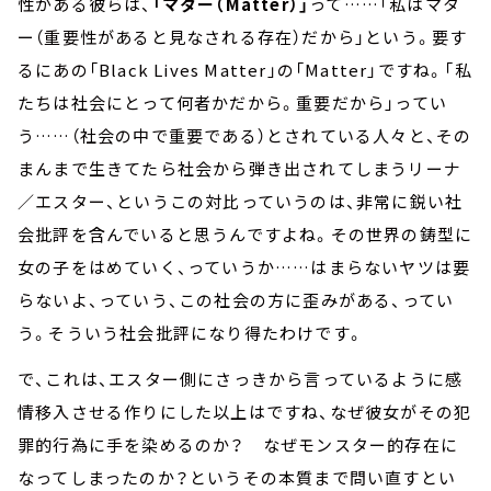
性がある彼らは、
「マター（Matter）」
って……「私はマタ
ー（重要性があると見なされる存在）だから」という。要す
るにあの「Black Lives Matter」の「Matter」ですね。「私
たちは社会にとって何者かだから。重要だから」ってい
う……（社会の中で重要である）とされている人々と、その
まんまで生きてたら社会から弾き出されてしまうリーナ
／エスター、というこの対比っていうのは、非常に鋭い社
会批評を含んでいると思うんですよね。その世界の鋳型に
女の子をはめていく、っていうか……はまらないヤツは要
らないよ、っていう、この社会の方に歪みがある、ってい
う。そういう社会批評になり得たわけです。
で、これは、エスター側にさっきから言っているように感
情移入させる作りにした以上はですね、なぜ彼女がその犯
罪的行為に手を染めるのか？ なぜモンスター的存在に
なってしまったのか？というその本質まで問い直すとい