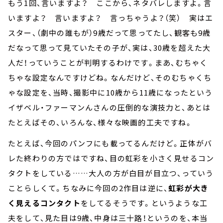
もう1回、言いますよ？ ここから、ネタバレしますよ。言
いますよ？ 言いますよ？ 言っちゃうよ？（笑） 実はエ
スター、（劇中の誰もが）9歳だって思ってたし、観客も9歳
だなって思って見ていたその子が、実は、30歳を超えた大
人だ！っていうことが判明するわけです。まあ、むちゃく
ちゃな設定なんですけどね。なんだけど、そのむちゃくち
ゃな設定を、当時、撮影中に10歳から11歳になったという
イザベル・ファーマンんさんの圧倒的な演技力と、あとは
たとえばその、いろんな、様々な映画的工夫ですね。
たとえば、今回のパンフにも載ってるんだけど。正体がバ
レた終わりの方ではですね、目の虹彩を小さく見せるコン
タクトをしている……大人の方が白目が目立つ、っていう
ことらしくて。ちなみに今回の2作目は逆に、
虹彩が大き
く見えるコンタクト
をしてるそうです。というような工
夫をして、見た目は9歳、中身は三十路！というのを、本当