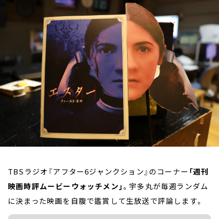
お知らせ
イベント・グッズ
YouTube
会社情報
TBSラジオ『アフター6ジャンクション』のコーナー
「週刊
映画時評ムービーウォッチメン」
。宇多丸が毎週ランダム
に決まった映画を自腹で鑑賞して生放送で評論します。