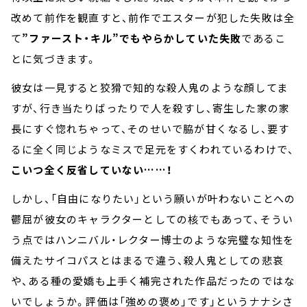
改めて前作を観直すと、前作でエスターが犯した失敗は全
て
”ファースト・キル”でもやらかしていた失敗
であるこ
とに気づきます。
彼女は一見すると狡猾で知的な殺人鬼のような顔してま
すが、行き当たりばったりで人を殺すし、寄生した家の家
長にすぐ惚れちゃって、そのせいで脇が甘くなるし、要す
るに全く同じようなミスで足元をすくわれているわけで、
こいつ全く反省していない……！
しかし、「自由になりたい」という願いが叶わないことへの
鬱屈が彼女のキャラクターとしての核でもあって、そうい
う点ではハンニバル・レクター博士のような完璧な知性を
備えたサイコパスとはまるで違う、殺人鬼としての悲哀
や、ある種の愛嬌も上手く補完された作品だったのではな
いでしょうか。評価は「強めの褒め」です」というナナシさ