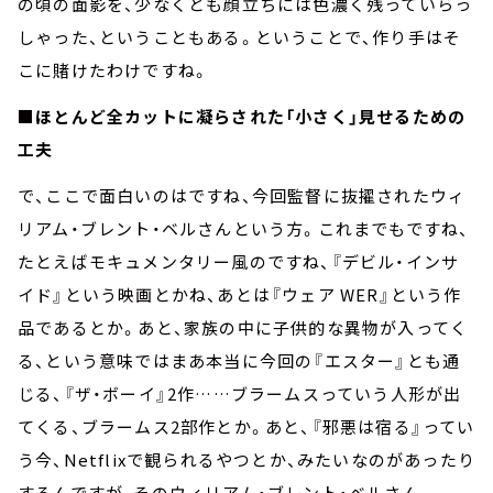
の頃の面影を、少なくとも顔立ちには色濃く残っていらっ
しゃった、ということもある。ということで、作り手はそ
こに賭けたわけですね。
■ほとんど全カットに凝らされた「小さく」見せるための
工夫
で、ここで面白いのはですね、今回監督に抜擢されたウィ
リアム・ブレント・ベルさんという方。これまでもですね、
たとえばモキュメンタリー風のですね、『デビル・インサ
イド』という映画とかね、あとは『ウェア WER』という作
品であるとか。あと、家族の中に子供的な異物が入ってく
る、という意味ではまあ本当に今回の『エスター』とも通
じる、『ザ・ボーイ』2作……ブラームスっていう人形が出
てくる、ブラームス2部作とか。あと、『邪悪は宿る』ってい
う今、Netflixで観られるやつとか、みたいなのがあったり
するんですが、そのウィリアム・ブレント・ベルさん。