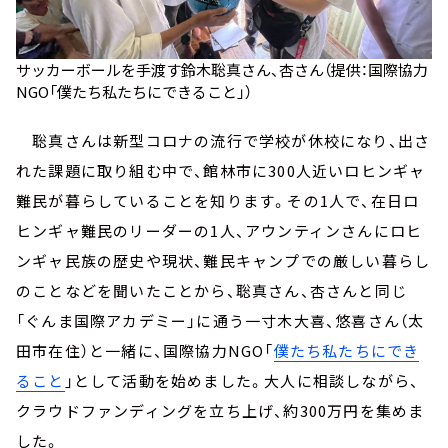
サッカーボールを手渡す鈴木聡真さん、杏さん（提供：国際協力
NGO「僕たち私たちにできること」）
聡真さんは新型コロナの流行で学校が休校になり、出さ
れた課題に取り組む中で、館林市に300人近いロヒンギャ
難民が暮らしていることを知ります。その1人で、在日ロ
ヒンギャ難民のリーダーの1人、アウンティンさんにロヒ
ンギャ民族の歴史や現状、難民キャンプでの厳しい暮らし
のことなどを聞いたことから、聡真さん、杏さんと同じ
「ぐんま国際アカデミー」に通う一寸木大喜、悠喜さん（太
田市在住）と一緒に、国際協力NGO「
僕たち私たちにでき
ること
」として活動を始めました。大人に相談しながら、
クラウドファンディングを立ち上げ、約300万円を集めま
した。