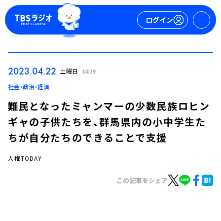
ログイン
マイページ
2023.04.22
土曜日
14:29
新規会員登録
ログイン
社会・政治・経済
難民となったミャンマーの少数民族ロヒン
ギャの子供たちを、群馬県内の小中学生た
ちが自分たちのできることで支援
人権TODAY
今日の番組表
この記事をシェア
週間番組表
トピックス
TBS Podcast