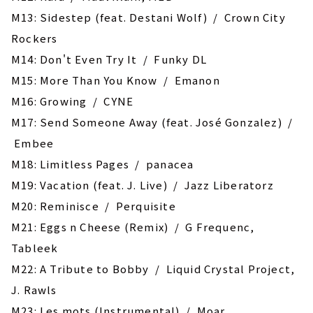
M13: Sidestep (feat. Destani Wolf) / Crown City
Rockers
M14: Don't Even Try It / Funky DL
M15: More Than You Know / Emanon
M16: Growing / CYNE
M17: Send Someone Away (feat. José Gonzalez) /
Embee
M18: Limitless Pages / panacea
M19: Vacation (feat. J. Live) / Jazz Liberatorz
M20: Reminisce / Perquisite
M21: Eggs n Cheese (Remix) / G Frequenc,
Tableek
M22: A Tribute to Bobby / Liquid Crystal Project,
J. Rawls
M23: Les mots (Instrumental) / Moar