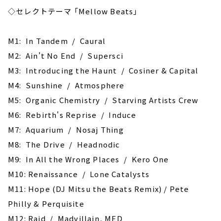
◇セレクトテーマ 「Mellow Beats」
M1: In Tandem / Caural
M2: Ain't No End / Supersci
M3: Introducing the Haunt / Cosiner & Capital
M4: Sunshine / Atmosphere
M5: Organic Chemistry / Starving Artists Crew
M6: Rebirth's Reprise / ‎Induce
M7: Aquarium / Nosaj Thing
M8: The Drive / Headnodic
M9: In All the Wrong Places / Kero One
M10: Renaissance / Lone Catalysts
M11: Hope (DJ Mitsu the Beats Remix) / Pete
Philly & Perquisite
M12: Raid / Madvillain, MED