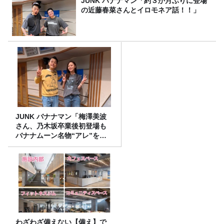
JUNK バナナマン「約３か月ぶりに登場
の近藤春菜さんとイロモネア話！！」
JUNK バナナマン「梅澤美波
さん、乃木坂卒業後初登場も
バナナムーン名物“アレ”を喰
らう」
わざわざ備えない【備え】で