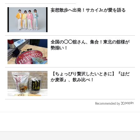
妄想散歩へ出発！サカイJr.が愛を語る
全国の◯◯舘さん、集合！東北の舘様が
勢揃い！
【ちょっぴり贅沢したいときに】『はだ
か麦茶』、飲み比べ！
Recommended by