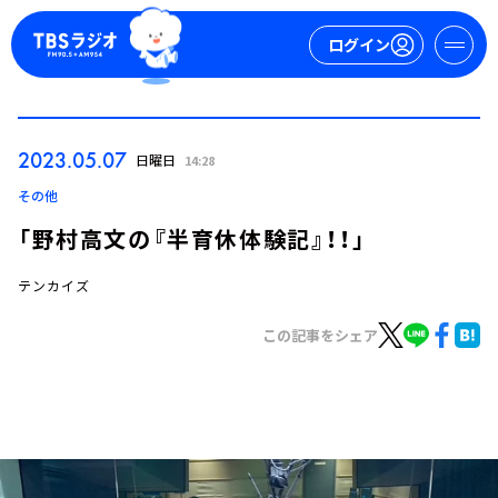
ログイン
マイページ
2023.05.07
日曜日
14:28
新規会員登録
ログイン
その他
「野村高文の『半育休体験記』！！」
テンカイズ
この記事をシェア
今日の番組表
週間番組表
トピックス
TBS Podcast