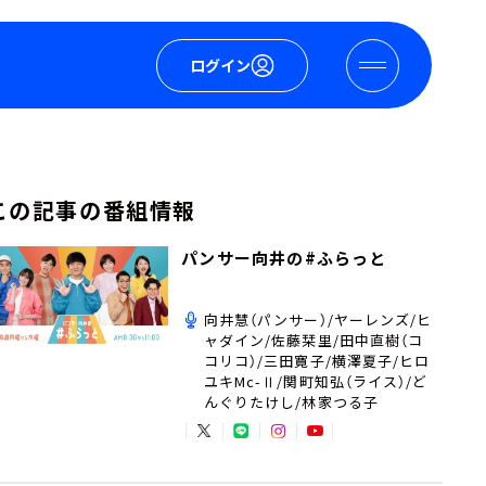
ログイン
この記事の番組情報
パンサー向井の#ふらっと
向井慧（パンサー）/ヤーレンズ/ヒ
ャダイン/佐藤栞里/田中直樹（コ
コリコ）/三田寛子/横澤夏子/ヒロ
ユキMc-Ⅱ/関町知弘（ライス）/ど
んぐりたけし/林家つる子