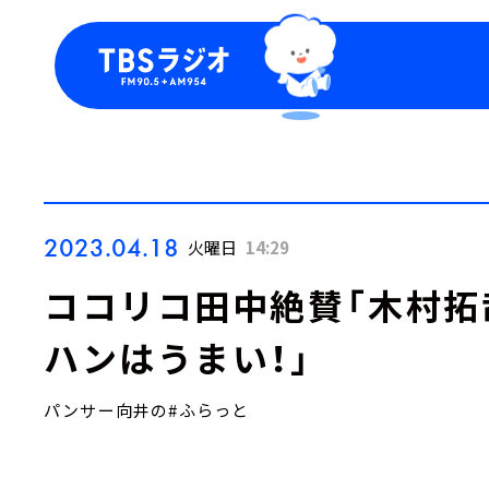
今日の番組表
トピッ
週間番組表
TBS
Podca
お知ら
2023.04.18
火曜日
14:29
ココリコ田中絶賛「木村拓
ハンはうまい！」
パンサー向井の#ふらっと