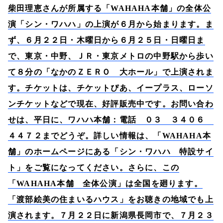
柴田理恵さんが所属する「
WAHAHA
本舗」の全体公
演「シン・ワハハ」の上演が６月から始まります。ま
ず、６月２２日・木曜日から６月２５日・日曜日ま
で、東京・中野、ＪＲ・東京メトロの中野駅から歩い
て８分の「なかのＺＥＲＯ 大ホール」で上演されま
す。チケットは、チケットぴあ、イープラス、ローソ
ンチケットなどで現在、好評販売中です。お問い合わ
せは、平日に、ワハハ本舗：電話 ０３ ３４０６
４４７２までどうぞ。詳しい情報は、「
WAHAHA
本
舗」のホームページにある「シン・ワハハ 特設サイ
ト」をご覧になってください。さらに、この
「
WAHAHA
本舗 全体公演」は全国を廻ります。
「渡部絵美の住まいるハウス」をお聴きの地域でも上
演されます。７月２２日に新潟県長岡市で、７月２３