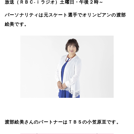
放送（ＲＢＣ‐ｉラジオ）土曜日・午後２時～
パーソナリティは元スケート選手でオリンピアンの渡部
絵美です。
渡部絵美さんのパートナーはＴＢＳの小笠原亘です。