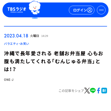
ログイン
マイページ
2023.04.18
火曜日
14:29
新規会員登録
ログイン
バラエティ・お笑い
沖縄で長年愛される 老舗お弁当屋 心もお
腹も満たしてくれる「むんじゅる弁当」と
は！？
ONE-J
今日の番組表
この記事をシェア
週間番組表
トピックス
TBS Podcast