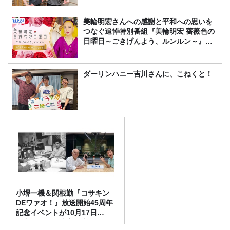
美輪明宏さんへの感謝と平和への思いを
つなぐ追悼特別番組『美輪明宏 薔薇色の
日曜日～ごきげんよう、ルンルン～』
8/9（日）16時放送
ダーリンハニー吉川さんに、こねくと！
小堺一機＆関根勤『コサキン
DEワァオ！』放送開始45周年
記念イベントが10月17日
（土）に開催決定！本日より