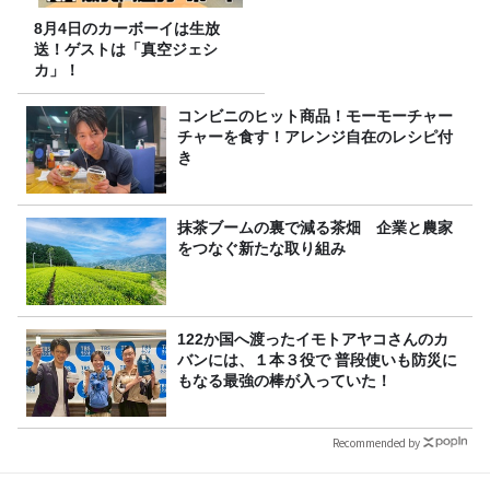
8月4日のカーボーイは生放
送！ゲストは「真空ジェシ
カ」！
コンビニのヒット商品！モーモーチャー
チャーを食す！アレンジ自在のレシピ付
き
抹茶ブームの裏で減る茶畑 企業と農家
をつなぐ新たな取り組み
122か国へ渡ったイモトアヤコさんのカ
バンには、１本３役で 普段使いも防災に
もなる最強の棒が入っていた！
Recommended by