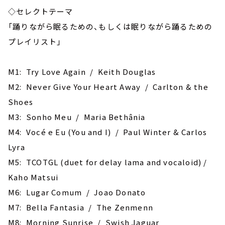
◇セレクトテーマ
「踊りながら眠るための、もしくは眠りながら踊るための
プレイリスト」
M1: Try Love Again / Keith Douglas
M2: Never Give Your Heart Away / Carlton & the
Shoes
M3: Sonho Meu / Maria Bethânia
M4: Vocé e Eu (You and I) / Paul Winter & Carlos
Lyra
M5: TCOTGL (duet for delay lama and vocaloid) /
Kaho Matsui
M6: Lugar Comum / Joao Donato
M7: Bella Fantasia / The Zenmenn
M8: Morning Sunrise / Swish Jaguar