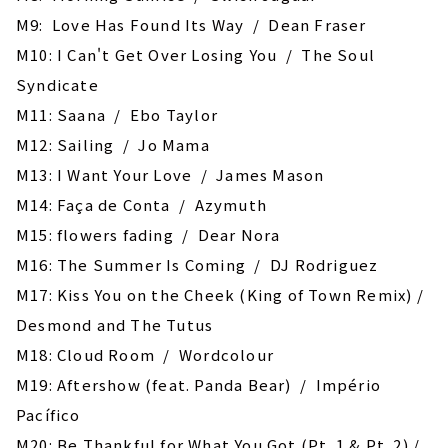
M9: Love Has Found Its Way / Dean Fraser
M10: I Can't Get Over Losing You / The Soul
Syndicate
M11: Saana / Ebo Taylor
M12: Sailing / Jo Mama
M13: I Want Your Love / James Mason
M14: Faça de Conta / Azymuth
M15: flowers fading / Dear Nora
M16: The Summer Is Coming / DJ Rodriguez
M17: Kiss You on the Cheek (King of Town Remix) /
Desmond and The Tutus
M18: Cloud Room / Wordcolour
M19: Aftershow (feat. Panda Bear) / ‎Império
Pacífico
M20: Be Thankful for What You Got (Pt. 1 & Pt. 2) /