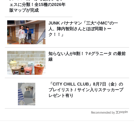
ェスに分類！全15種の2026年
版マップが完成
JUNK バナナマン「三大“小MC”の一
人、陣内智則さんとほぼ同期トー
ク！！」
知らない人が8割！？#グラニータ の最前
線
「CITY CHILL CLUB」8月7日（金）の
プレイリスト / サイン入りステッカープ
レゼント有り
Recommended by