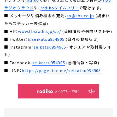
ラジオクラウド
や、
radikoタイムフリー
で聴けます。
■ メッセージや悩み相談の宛先：
so@tbs.co.jp
(読まれ
たらステッカー等進呈)
■ HP：
www.tbsradio.jp/so/
(番組情報や選曲リスト等)
■ Twitter：
@seikatsu954905
(日々のお知らせ)
■ Instagram：
seikatsu954905
(オンエアや取材裏フォ
ト）
■ Facebook：
seikatsu954905
(番組情報と写真)
■ LINE：
https://page.line.me/seikatsu954905
タイムフリーで聴く