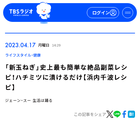
ログイン
マイページ
2023.04.17
月曜日
14:29
新規会員登録
ログイン
ライフスタイル・健康
「新玉ねぎ」史上最も簡単な絶品副菜レシ
ピ！ハチミツに漬けるだけ【浜内千波レシ
ピ】
ジェーン・スー 生活は踊る
今日の番組表
この記事をシェア
週間番組表
トピックス
TBS Podcast