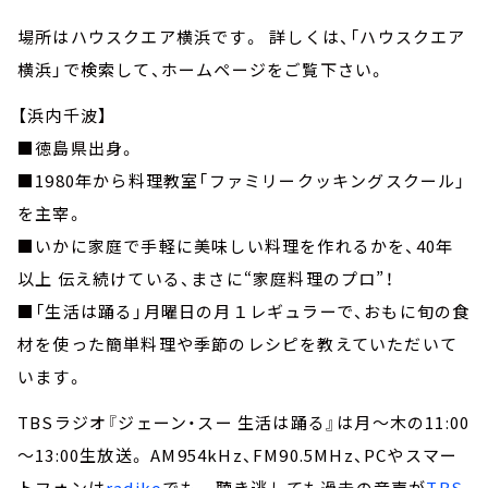
場所はハウスクエア横浜です。 詳しくは、「ハウスクエア
横浜」で検索して、ホームページをご覧下さい。
【浜内千波】
■徳島県出身。
■1980年から料理教室「ファミリークッキングスクール」
を主宰。
■いかに家庭で手軽に美味しい料理を作れるかを、40年
以上 伝え続けている、まさに“家庭料理のプロ”！
■「生活は踊る」月曜日の月１レギュラーで、おもに旬の食
材を使った簡単料理や季節のレシピを教えていただいて
います。
TBSラジオ『ジェーン・スー 生活は踊る』は月～木の11:00
～13:00生放送。 AM954kHz、FM90.5MHz、PCやスマー
トフォンは
radiko
でも。 聴き逃しても過去の音声が
TBS