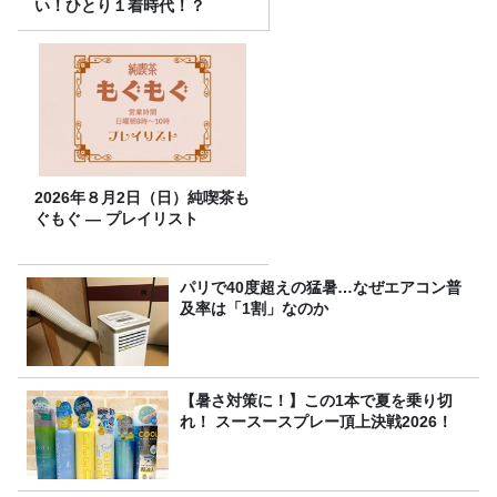
い！ひとり１着時代！？
2026年８月2日（日）純喫茶も
ぐもぐ ― プレイリスト
パリで40度超えの猛暑…なぜエアコン普
及率は「1割」なのか
【暑さ対策に！】この1本で夏を乗り切
れ！ スースースプレー頂上決戦2026！