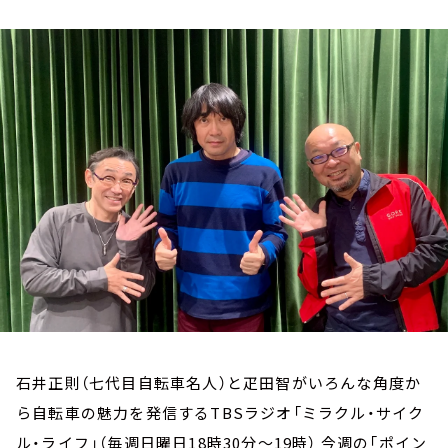
お知らせ
イベント・グッズ
YouTube
会社情報
石井正則（七代目自転車名人）と疋田智がいろんな角度か
ら自転車の魅力を発信するTBSラジオ「ミラクル・サイク
ル・ライフ」（毎週日曜日18時30分～19時） 今週の「ポイン