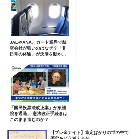
JALやANA、カード業界で航
空会社が強いのはなぜ？「非
日常の体験」が決済を動かす
理由
「国民投票法改正案」が衆議
院を通過。 憲法改正手続きは
このまま進むのか？
【プレ金ナイト】肯定ばかりの世の中で
否定をどう考えるか。