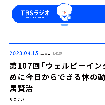
今日の番組表
トピッ
週間番組表
TBS
Podca
お知ら
2023.04.15
土曜日
14:29
第107回「ウェルビーイ
めに今日からできる体の動
馬賢治
サステバ