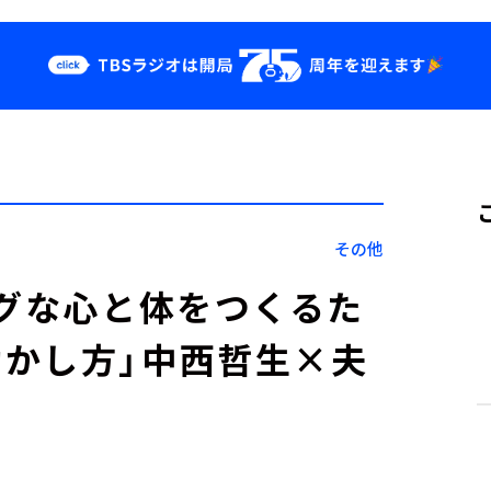
クス
イベント・グッ
ズ
st
YouTube
せ
会社情報
その他
ングな心と体をつくるた
かし方」中西哲生×夫