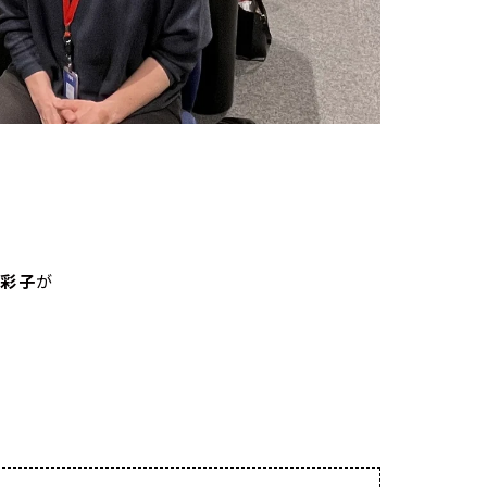
村彩子
が