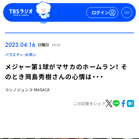
ログイン
マイページ
2023.04.16
日曜日
14:29
新規会員登録
ログイン
バラエティ・お笑い
メジャー第1球がマサカのホームラン！ そ
のとき岡島秀樹さんの心情は・・・
コシノジュンコ MASACA
この記事をシェア
今日の番組表
週間番組表
トピックス
TBS Podcast