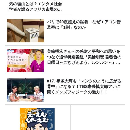
気の理由とは？エンタメ社会
学者が語るアフリカ市場のリ
アル
パリで40度超えの猛暑…なぜエアコン普
及率は「1割」なのか
美輪明宏さんへの感謝と平和への思いを
つなぐ追悼特別番組『美輪明宏 薔薇色の
日曜日～ごきげんよう、ルンルン～』
8/9（日）16時放送
#17. 篠塚大輝も「マンタのように広がる
背中」になる？！TBS齋藤慎太郎アナに
聞くメンズフィジークの魅力！！