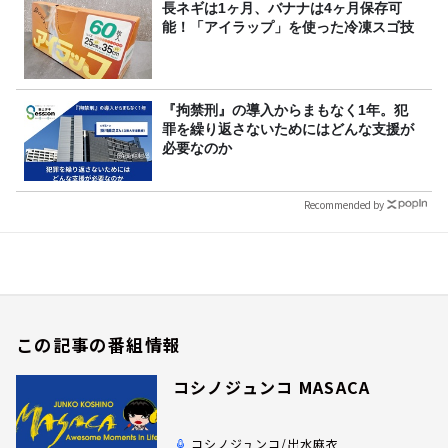
長ネギは1ヶ月、バナナは4ヶ月保存可
能！「アイラップ」を使った冷凍スゴ技
『拘禁刑』の導入からまもなく1年。犯
罪を繰り返さないためにはどんな支援が
必要なのか
Recommended by
この記事の番組情報
コシノジュンコ MASACA
コシノジュンコ/出水麻衣