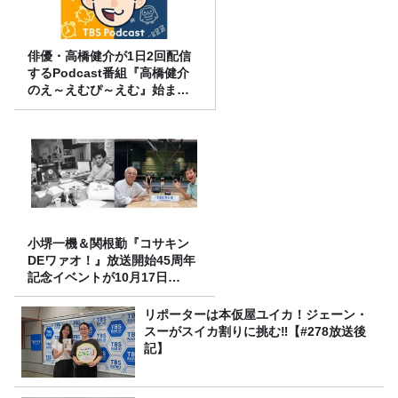
俳優・高橋健介が1日2回配信
するPodcast番組『高橋健介
のえ～えむぴ～えむ』始まり
ます
小堺一機＆関根勤『コサキン
DEワァオ！』放送開始45周年
記念イベントが10月17日
（土）に開催決定！本日より
FC先行受付スタート！
リポーターは本仮屋ユイカ！ジェーン・
スーがスイカ割りに挑む‼【#278放送後
記】