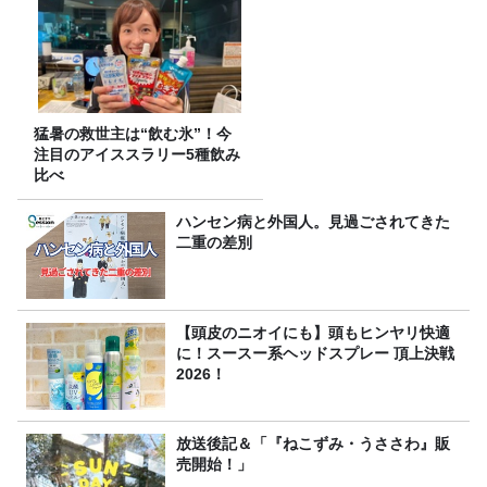
猛暑の救世主は“飲む氷”！今
注目のアイススラリー5種飲み
比べ
ハンセン病と外国人。見過ごされてきた
二重の差別
【頭皮のニオイにも】頭もヒンヤリ快適
に！スースー系ヘッドスプレー 頂上決戦
2026！
放送後記＆「『ねこずみ・うささわ』販
売開始！」