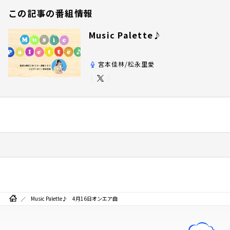
この記事の番組情報
Music Palette♪
宮本佳林/松永里愛
Music Palette♪ 4月16日オンエア曲