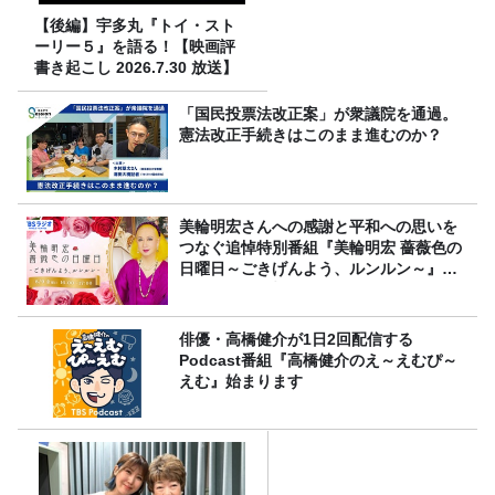
【後編】宇多丸『トイ・スト
ーリー５』を語る！【映画評
書き起こし 2026.7.30 放送】
「国民投票法改正案」が衆議院を通過。
憲法改正手続きはこのまま進むのか？
美輪明宏さんへの感謝と平和への思いを
つなぐ追悼特別番組『美輪明宏 薔薇色の
日曜日～ごきげんよう、ルンルン～』
8/9（日）16時放送
俳優・高橋健介が1日2回配信する
Podcast番組『高橋健介のえ～えむぴ～
えむ』始まります