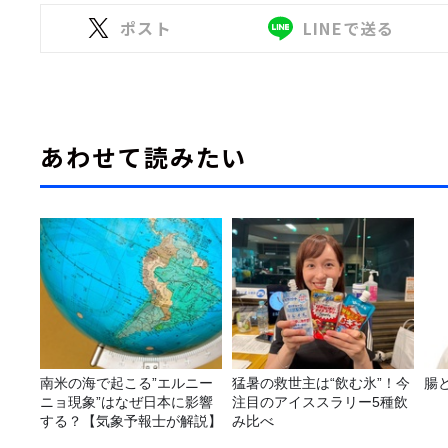
ポスト
LINEで送る
あわせて読みたい
南米の海で起こる”エルニー
猛暑の救世主は“飲む氷”！今
腸
ニョ現象”はなぜ日本に影響
注目のアイススラリー5種飲
する？【気象予報士が解説】
み比べ