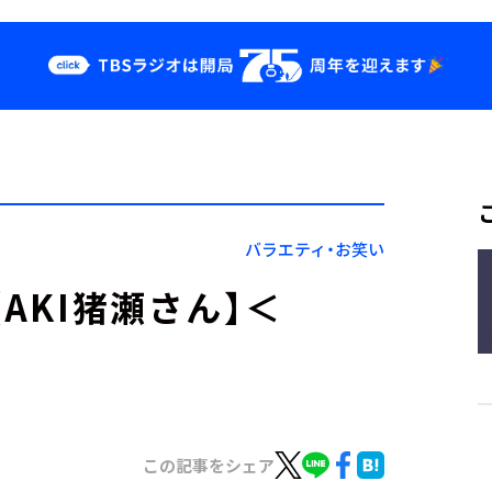
クス
イベント・グッ
ズ
st
YouTube
せ
会社情報
バラエティ・お笑い
AKI猪瀬さん】＜
この記事をシェア