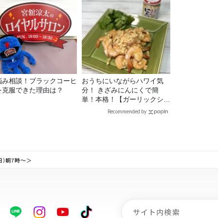
悩み相談！ブラックコーヒ
おうちにいながらハワイ気
を克服できた理由は？
分！ きざみにんにくで簡
単！本格！【ガーリックシュ
リンプ】 桃屋のかんたんレ
Recommended by
シピ
（日）朝7時～＞