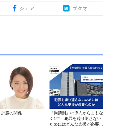
シェア
ブクマ
と肝臓の関係
『拘禁刑』の導入からまもな
く1年。犯罪を繰り返さない
ためにはどんな支援が必要な
のか