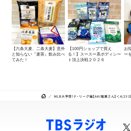
【六条大麦、二条大麦】意外
【100円ショップで買え
お
と知らない『麦茶』飲み比べ
る！】スースー系ボディシー
ー
てみた！
ト頂上決戦２０２６
MLB大予想！ナ・リーグ編【AKI猪瀬さん】＜4/23