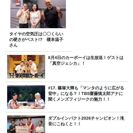
タイヤの空気圧は〇〇くらい
の硬さがベスト!? 榎本温子
さん
8月4日のカーボーイは生放送！ゲストは
「真空ジェシカ」！
#17. 篠塚大輝も「マンタのように広がる
背中」になる？！TBS齋藤慎太郎アナに
聞くメンズフィジークの魅力！！
ダブルインパクト2026チャンピオン！滝
音にこねくと！！