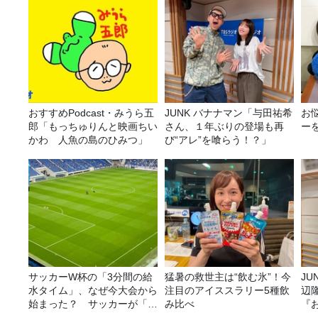
おすすめPodcast・みうら五
JUNK バナナマン「与田祐希
お
郎「もっちゅりんと映画ちい
さん、１年ぶりの登場も再
ー
かわ 人魚の島のひみつ」
び“アレ”を喰らう！？」
サッカーW杯の「3分間の給
猛暑の救世主は“飲む氷”！今
JUNK バナナ
水タイム」、なぜ今大会から
注目のアイススラリー5種飲
辺
始まった？ サッカーが「お
み比べ
『
金」に変わる仕組み