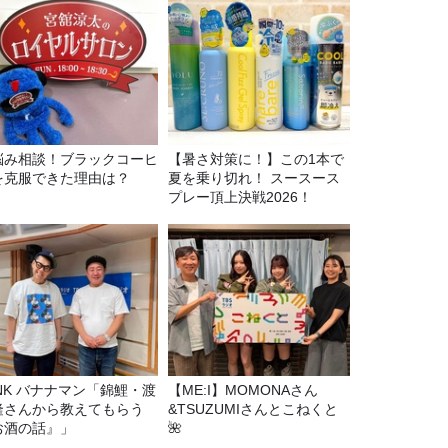
悩み相談！ブラックコーヒ
【暑さ対策に！】この1本で
を克服できた理由は？
夏を乗り切れ！ スースース
プレー頂上決戦2026！
マン「錦鯉・渡
【ME:I】MOMONAさん
隆さんから教えてもらう
&TSUZUMIさんとこねくと
お酒の話』」
🌺