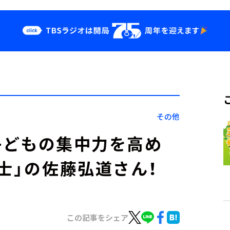
クス
イベント・グッ
ズ
st
YouTube
せ
会社情報
その他
車は子どもの集中力を高め
士」の佐藤弘道さん！
この記事をシェア