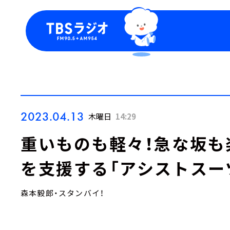
今日の番組表
トピッ
週間番組表
TBS
Podca
お知ら
2023.04.13
木曜日
14:29
重いものも軽々！急な坂も
を支援する「アシストスー
森本毅郎・スタンバイ！