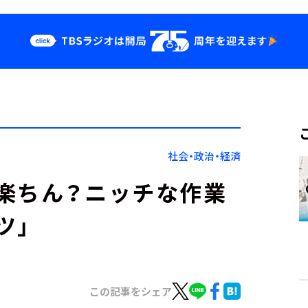
クス
イベント・グッ
ズ
st
YouTube
せ
会社情報
社会・政治・経済
楽ちん？ニッチな作業
ツ」
この記事をシェア