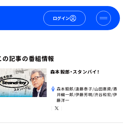
ログイン
この記事の番組情報
森本毅郎・スタンバイ！
森本毅郎/遠藤泰子/山田惠資/酒
井綱一郎/伊藤芳明/渋谷和宏/伊
藤洋一