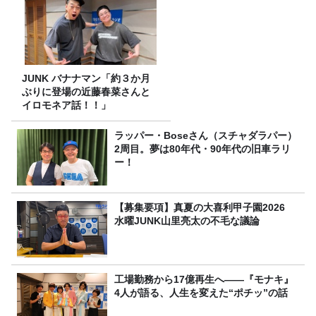
JUNK バナナマン「約３か月
ぶりに登場の近藤春菜さんと
イロモネア話！！」
ラッパー・Boseさん（スチャダラパー）
2周目。夢は80年代・90年代の旧車ラリ
ー！
【募集要項】真夏の大喜利甲子園2026
水曜JUNK山里亮太の不毛な議論
工場勤務から17億再生へ——『モナキ』
4人が語る、人生を変えた“ポチッ”の話