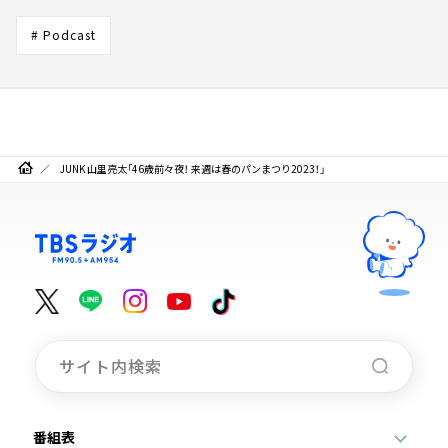
# Podcast
JUNK 山里亮太「46歳前々夜！ 来週は春のパンまつり2023！」
番組表