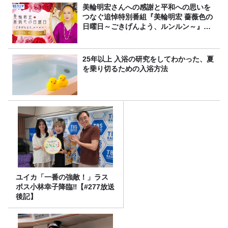
美輪明宏さんへの感謝と平和への思いを
つなぐ追悼特別番組『美輪明宏 薔薇色の
日曜日～ごきげんよう、ルンルン～』
8/9（日）16時放送
25年以上 入浴の研究をしてわかった、夏
を乗り切るための入浴方法
ユイカ「一番の強敵！」ラス
ボス小林幸子降臨‼【#277放送
後記】