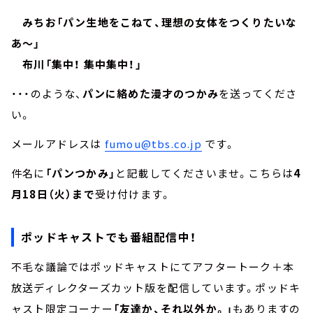
みちお「パン生地をこねて、理想の女体をつくりたいな
あ～」
布川「集中！ 集中集中！」
・・・のような、
パンに絡めた漫才のつかみ
を送ってくださ
い。
メールアドレスは
fumou@tbs.co.jp
です。
件名に
「パンつかみ」
と記載してくださいませ。こちらは
4
月18日（火）まで
受け付けます。
ポッドキャストでも番組配信中！
不毛な議論ではポッドキャストにてアフタートーク＋本
放送ディレクターズカット版を配信しています。ポッドキ
ャスト限定コーナー
「友達か、それ以外か。」
もありますの