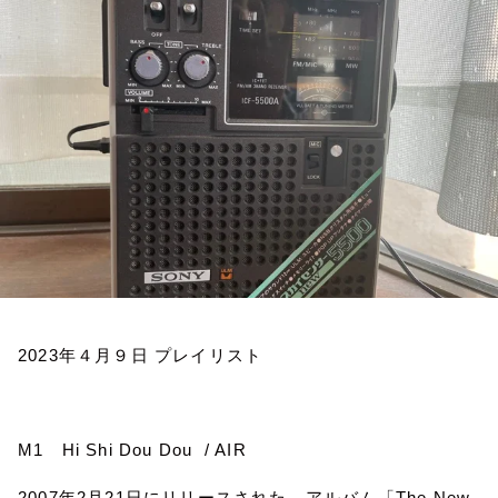
お知らせ
イベント・グッズ
YouTube
会社情報
2023
年４月９日
プレイリスト
M1
Hi Shi Dou Dou
/ AIR
2007
年
2
月
21
日にリリースされた、アルバム「
The New