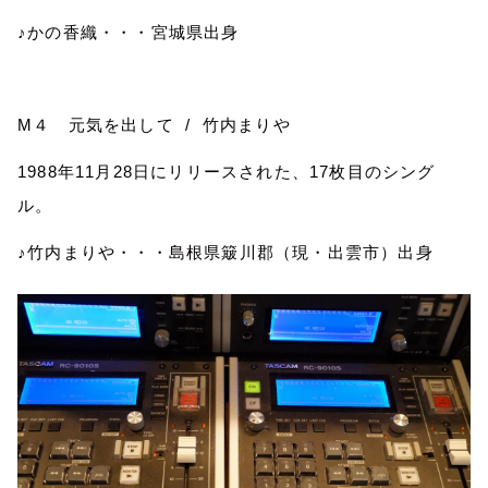
♪かの香織・・・宮城県出身
M
４ 元気を出して
/
竹内まりや
1988
年
11
月
28
日にリリースされた、
17
枚目のシング
ル。
♪竹内まりや・・・島根県簸川郡（現・出雲市）出身