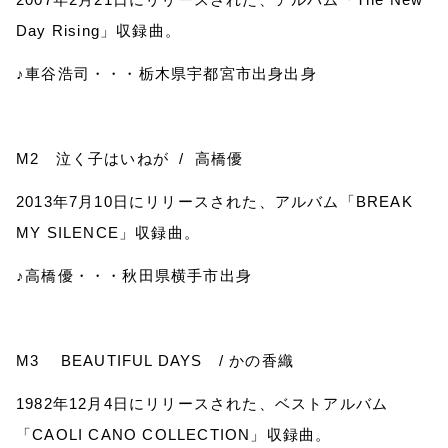
Day Rising
」収録曲。
♪車谷浩司・・・栃木県宇都宮市出身出身
M2
泣く子はいねが
/
高橋優
2013
年
7
月
10
日にリリースされた、アルバム「
BREAK
MY SILENCE
」収録曲。
♪高橋優・・・秋田県横手市出身
M3
BEAUTIFUL DAYS
/
かの香織
1982
年
12
月
4
日にリリースされた、ベストアルバム
「
CAOLI CANO COLLECTION
」収録曲。