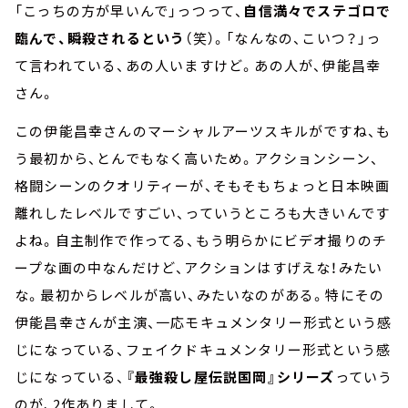
「こっちの方が早いんで」っつって、
自信満々でステゴロで
臨んで、瞬殺されるという
（笑）。「なんなの、こいつ？」っ
て言われている、あの人いますけど。あの人が、伊能昌幸
さん。
この伊能昌幸さんのマーシャルアーツスキルがですね、も
う最初から、とんでもなく高いため。アクションシーン、
格闘シーンのクオリティーが、そもそもちょっと日本映画
離れしたレベルですごい、っていうところも大きいんです
よね。自主制作で作ってる、もう明らかにビデオ撮りのチ
ープな画の中なんだけど、アクションはすげえな！みたい
な。最初からレベルが高い、みたいなのがある。特にその
伊能昌幸さんが主演、一応モキュメンタリー形式という感
じになっている、フェイクドキュメンタリー形式という感
じになっている、
『最強殺し屋伝説国岡』シリーズ
っていう
のが、2作ありまして。