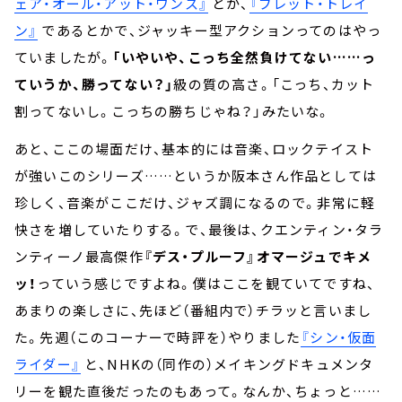
ェア・オール・アット・ワンス』
とか、
『ブレット・トレイ
ン』
であるとかで、ジャッキー型アクションってのはやっ
ていましたが。
「いやいや、こっち全然負けてない……っ
ていうか、勝ってない？」
級の質の高さ。「こっち、カット
割ってないし。こっちの勝ちじゃね？」みたいな。
あと、ここの場面だけ、基本的には音楽、ロックテイスト
が強いこのシリーズ……というか阪本さん作品としては
珍しく、音楽がここだけ、ジャズ調になるので。非常に軽
快さを増していたりする。で、最後は、クエンティン・タラ
ンティーノ最高傑作
『デス・プルーフ』オマージュでキメ
ッ！
っていう感じですよね。僕はここを観ていてですね、
あまりの楽しさに、先ほど（番組内で）チラッと言いまし
た。先週（このコーナーで時評を）やりました
『シン・仮面
ライダー』
と、NHKの（同作の）メイキングドキュメンタ
リーを観た直後だったのもあって。なんか、ちょっと……