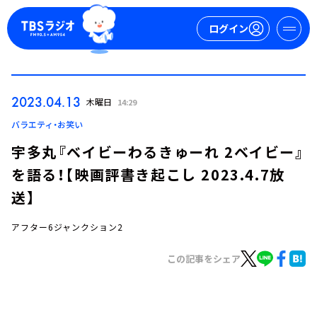
ログイン
マイページ
2023.04.13
木曜日
14:29
新規会員登録
ログイン
バラエティ・お笑い
宇多丸『ベイビーわるきゅーれ 2ベイビー』
を語る！【映画評書き起こし 2023.4.7放
送】
アフター6ジャンクション2
今日の番組表
この記事をシェア
週間番組表
トピックス
TBS Podcast