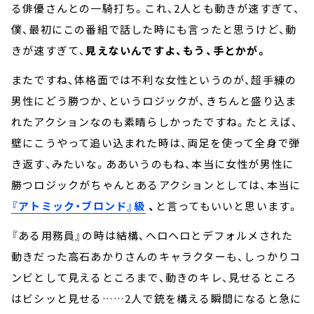
る俳優さんとの一騎打ち。これ、2人とも動きが速すぎて、
僕、最初にこの番組で話した時にも言ったと思うけど、動
きが速すぎて、
見えないんですよ、もう、手とかが。
またですね、体格面では不利な女性というのが、超手練の
男性にどう勝つか、というロジックが、きちんと盛り込ま
れたアクションなのも素晴らしかったですね。たとえば、
壁にこうやって追い込まれた時は、両足を使って全身で弾
き返す、みたいな。ああいうのもね、本当に女性が男性に
勝つロジックがちゃんとあるアクションとしては、本当に
『アトミック・ブロンド』級
、
と言ってもいいと思います。
『ある用務員』の時は結構、ヘロヘロとデフォルメされた
動きだった高石あかりさんのキャラクターも、しっかりコ
ンビとして見えるところまで、動きのキレ、見せるところ
はビシッと見せる……2人で銃を構える瞬間になると急に