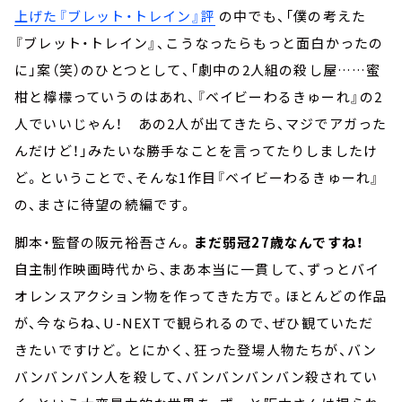
上げた『ブレット・トレイン』評
の中でも、「僕の考えた
『ブレット・トレイン』、こうなったらもっと面白かったの
に」案（笑）のひとつとして、「劇中の2人組の殺し屋……蜜
柑と檸檬っていうのはあれ、『ベイビーわるきゅーれ』の2
人でいいじゃん！ あの2人が出てきたら、マジでアガった
んだけど！」みたいな勝手なことを言ってたりしましたけ
ど。ということで、そんな1作目『ベイビーわるきゅーれ』
の、まさに待望の続編です。
脚本・監督の阪元裕吾さん。
まだ弱冠27歳なんですね！
自主制作映画時代から、まあ本当に一貫して、ずっとバイ
オレンスアクション物を作ってきた方で。ほとんどの作品
が、今ならね、U-NEXTで観られるので、ぜひ観ていただ
きたいですけど。とにかく、狂った登場人物たちが、バン
バンバンバン人を殺して、バンバンバンバン殺されてい