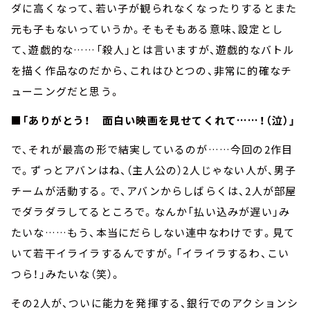
ダに高くなって、若い子が観られなくなったりするとまた
元も子もないっていうか。そもそもある意味、設定とし
て、遊戯的な……「殺人」とは言いますが、遊戯的なバトル
を描く作品なのだから、これはひとつの、非常に的確なチ
ューニングだと思う。
■
「ありがとう！ 面白い映画を見せてくれて……！（泣）」
で、それが最高の形で結実しているのが……今回の2作目
で。ずっとアバンはね、（主人公の）2人じゃない人が、男子
チームが活動する。で、アバンからしばらくは、2人が部屋
でダラダラしてるところで。なんか「払い込みが遅い」み
たいな……もう、本当にだらしない連中なわけです。見て
いて若干イライラするんですが。「イライラするわ、こい
つら！」みたいな（笑）。
その2人が、ついに能力を発揮する、銀行でのアクションシ