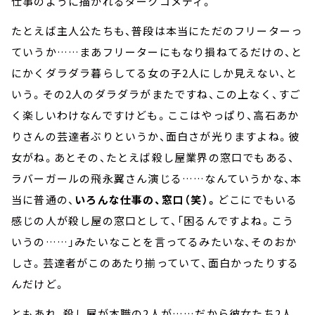
仕事のように描かれるダークコメディ。
たとえば主人公たちも、普段は本当にただのフリーターっ
ていうか……まあフリーターにもなり損ねてるだけの、と
にかくダラダラ暮らしてる女の子2人にしか見えない、と
いう。その2人のダラダラがまたですね、この上なく、すご
く楽しいわけなんですけども。ここはやっぱり、高石あか
りさんの芸達者ぶりというか、面白さが光りますよね。彼
女がね。あとその、たとえば殺し屋業界の窓口でもある、
ラバーガールの飛永翼さん演じる……なんていうかな、本
当に普通の、
いろんな仕事の、窓口（笑）。
どこにでもいる
感じの人が殺し屋の窓口として、「困るんですよね。こう
いうの……」みたいなことを言ってるみたいな、そのおか
しさ。芸達者がこのあたり揃っていて、面白かったりする
んだけど。
ともあれ、殺し屋が本職の2人が……だから彼女たち2人