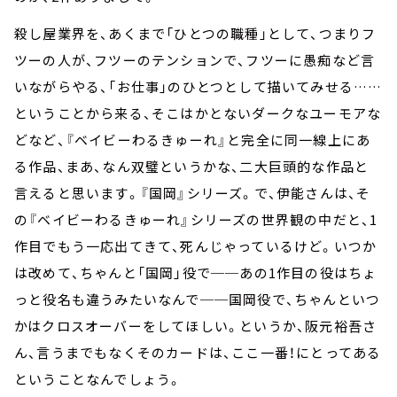
殺し屋業界を、あくまで「ひとつの職種」として、つまりフ
ツーの人が、フツーのテンションで、フツーに愚痴など言
いながらやる、「お仕事」のひとつとして描いてみせる……
ということから来る、そこはかとないダークなユーモアな
どなど、『ベイビーわるきゅーれ』と完全に同一線上にあ
る作品、まあ、なん双璧というかな、二大巨頭的な作品と
言えると思います。『国岡』シリーズ。で、伊能さんは、そ
の『ベイビーわるきゅーれ』シリーズの世界観の中だと、1
作目でもう一応出てきて、死んじゃっているけど。いつか
は改めて、ちゃんと「国岡」役で──あの1作目の役はちょ
っと役名も違うみたいなんで──国岡役で、ちゃんといつ
かはクロスオーバーをしてほしい。というか、阪元裕吾さ
ん、言うまでもなくそのカードは、ここ一番！にとってある
ということなんでしょう。