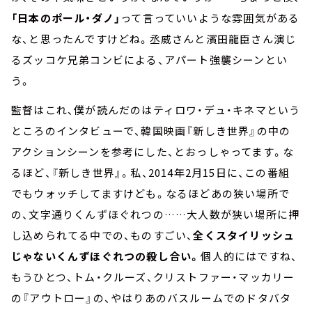
「日本のポール・ダノ」
って言っていいような雰囲気がある
な、と思ったんですけどね。丞威さんと濱田龍臣さん演じ
るズッコケ兄弟コンビによる、アパート強襲シーンとい
う。
監督はこれ、僕が読んだのはティロワ・デュ・キネマという
ところのインタビューで、韓国映画『新しき世界』の中の
アクションシーンを参考にした、とおっしゃってます。な
るほど、『新しき世界』。私、2014年2月15日に、この番組
でもウォッチしてますけども。なるほどあの狭い場所で
の、文字通りくんずほぐれつの……大人数が狭い場所に押
し込められてる中での、ものすごい、
全くスタイリッシュ
じゃないくんずほぐれつの殺し合い。
個人的にはですね、
もうひとつ、トム・クルーズ、クリストファー・マッカリー
の『アウトロー』の、やはりあのバスルームでのドタバタ