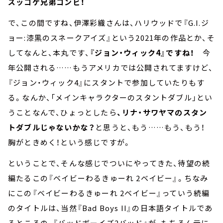
ズッコケ兄弟コンビ！
で、この間ですね、伊澤彩織さんは、ハリウッドで『G.I.ジ
ョー:漆黒のスネークアイズ』という2021年の作品とか、そ
してなんと、本丸です、
『ジョン・ウィック4』ですね！
今
年公開される……もうアメリカでは公開されてますけど、
『ジョン・ウィック4』にスタントで参加していたりもす
る。なんか、「メインキャラクターのスタントダブル」とい
うことなんで、ひょっとしたら
、リナ・サワヤマのスタン
トダブルじゃないかな？
と思うと、もう……もう、もう！
胸がときめく！という感じですが。
ということで、そんな感じでついにやってきた、待望の続
編たるこの『ベイビーわるきゅーれ 2ベイビー』。ちなみ
にこの『ベイビーわるきゅーれ 2ベイビー』っていう続編
のタイトルは、当然『Bad Boys II』の日本語タイトルであ
るところの、『バッドボーイズ2バッド』が、もちろん元に