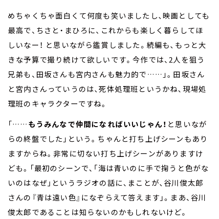
めちゃくちゃ面白くて何度も笑いましたし、映画としても
最高で、ちさと・まひろに、これからも楽しく暮らしてほ
しいなー！ と思いながら鑑賞しました。続編も、もっと大
きな予算で撮り続けて欲しいです。今作では、2人を狙う
兄弟も、田坂さんも宮内さんも魅力的で……」。田坂さん
と宮内さんっていうのは、死体処理班というかね、現場処
理班のキャラクターですね。
「……
もうみんなで仲間になればいいじゃん！
と思いなが
らの終盤でした」という。ちゃんと打ち上げシーンもあり
ますからね。非常に切ない打ち上げシーンがありますけ
ども。「最初のシーンで、「海は青いのに手で掬うと色がな
いのはなぜ」というラジオの話に、まことが、谷川俊太郎
さんの『青は遠い色』になぞらえて答えます」。まあ、谷川
俊太郎であることは知らないのかもしれないけど。