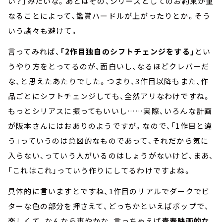
い？」みたいな。あとはその、シリーズとしてのお約束が重
なることによって、鑑賞ハードルが上がったりとか。そう
いう諸々も避けて。
言ってみれば、
「2作目独自のシフトチェンジをする」
とい
うやり方をとってるのが、面白いし、なるほどクレバーだ
な、と思えたあたりでした。つまり、3作目以降もまた、作
品ごとにシフトチェンジしても、全然アリなわけですね。
もっとシリアスに振ってもいいし……実際、いろんな計画
が阪本さんにはおありのようですが。なので、「1作目と違
う」っていうのは意図的なものであって、それだから気に
入らない、っていう人がいるのはしょうがないけど、まあ、
「これはこれ」っていう作りにしてるわけですよね。
具体的に言いますとですね、1作目のリアルでダークでビ
ターな色の部分を押さえて、どっちかといえばポップで、
楽しくて、なんなら爽やかな、言っちゃえば
青春映画的な