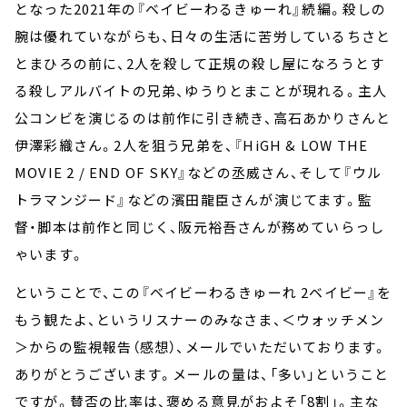
となった2021年の『ベイビーわるきゅーれ』続編。殺しの
腕は優れていながらも、日々の生活に苦労しているちさと
とまひろの前に、2人を殺して正規の殺し屋になろうとす
る殺しアルバイトの兄弟、ゆうりとまことが現れる。主人
公コンビを演じるのは前作に引き続き、高石あかりさんと
伊澤彩織さん。2人を狙う兄弟を、『HiGH & LOW THE
MOVIE 2 / END OF SKY』などの丞威さん、そして『ウル
トラマンジード』などの濱田龍臣さんが演じてます。監
督・脚本は前作と同じく、阪元裕吾さんが務めていらっし
ゃいます。
ということで、この『ベイビーわるきゅーれ 2ベイビー』を
もう観たよ、というリスナーのみなさま、＜ウォッチメン
＞からの監視報告（感想）、メールでいただいております。
ありがとうございます。メールの量は、「多い」ということ
ですが。賛否の比率は、褒める意見がおよそ「8割」。主な