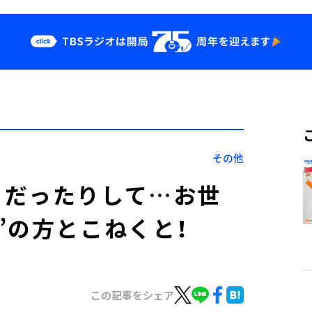
クス
イベント・グッ
ズ
st
YouTube
せ
会社情報
その他
ちだったりして…お世
”の方とこねくと！
この記事をシェア