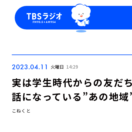
今日の番組表
トピッ
週間番組表
TBS
Podca
お知ら
2023.04.11
火曜日
14:29
実は学生時代からの友だ
話になっている”あの地域
こねくと