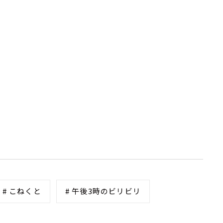
# こねくと
# 午後3時のビリビリ