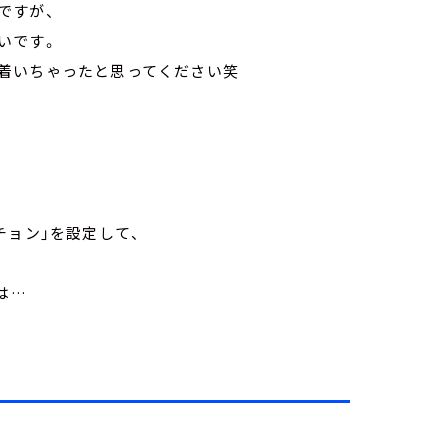
ですが、
いです。
着いちゃったと思ってください笑
ょん」
スチョン」を設定して、
は…