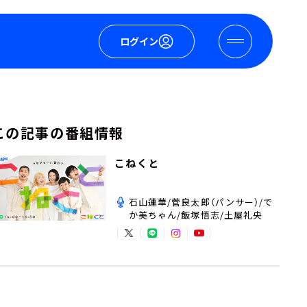
ログイン
この記事の番組情報
こねくと
石山蓮華/菅良太郎（パンサー）/で
か美ちゃん/飯塚悟志/土屋礼央