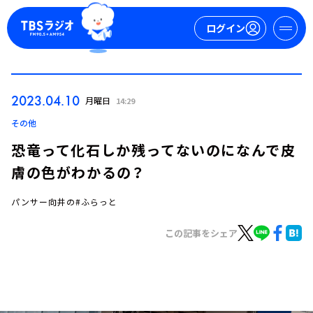
ログイン
マイページ
2023.04.10
月曜日
14:29
新規会員登録
ログイン
その他
恐竜って化石しか残ってないのになんで皮
膚の色がわかるの？
パンサー向井の#ふらっと
この記事をシェア
今日の番組表
週間番組表
トピックス
TBS Podcast