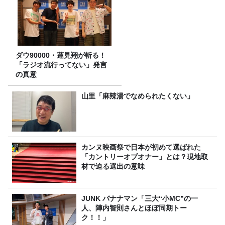
ダウ90000・蓮見翔が斬る！
「ラジオ流行ってない」発言
の真意
山里「麻辣湯でなめられたくない」
カンヌ映画祭で日本が初めて選ばれた
「カントリーオブオナー」とは？現地取
材で迫る選出の意味
JUNK バナナマン「三大“小MC”の一
人、陣内智則さんとほぼ同期トー
ク！！」