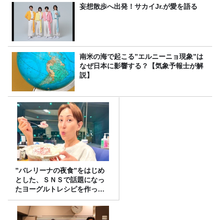
妄想散歩へ出発！サカイJr.が愛を語る
南米の海で起こる”エルニーニョ現象”は
なぜ日本に影響する？【気象予報士が解
説】
”バレリーナの夜食”をはじめ
とした、ＳＮＳで話題になっ
たヨーグルトレシピを作って
みた！