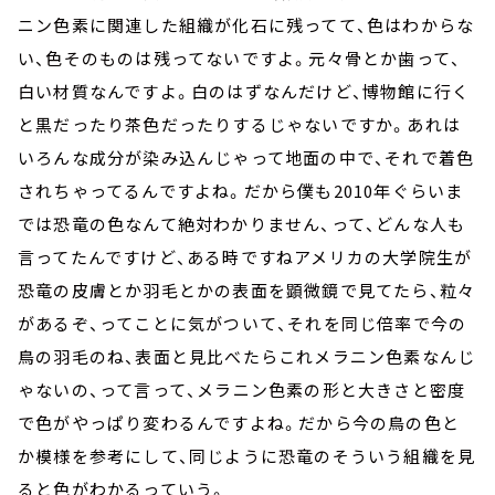
ニン色素に関連した組織が化石に残ってて、色はわからな
い、色そのものは残ってないですよ。元々骨とか歯って、
白い材質なんですよ。白のはずなんだけど、博物館に行く
と黒だったり茶色だったりするじゃないですか。あれは
いろんな成分が染み込んじゃって地面の中で、それで着色
されちゃってるんですよね。だから僕も2010年ぐらいま
では恐竜の色なんて絶対わかりません、って、どんな人も
言ってたんですけど、ある時ですねアメリカの大学院生が
恐竜の皮膚とか羽毛とかの表面を顕微鏡で見てたら、粒々
があるぞ、ってことに気がついて、それを同じ倍率で今の
鳥の羽毛のね、表面と見比べたらこれメラニン色素なんじ
ゃないの、って言って、メラニン色素の形と大きさと密度
で色がやっぱり変わるんですよね。だから今の鳥の色と
か模様を参考にして、同じように恐竜のそういう組織を見
ると色がわかるっていう。