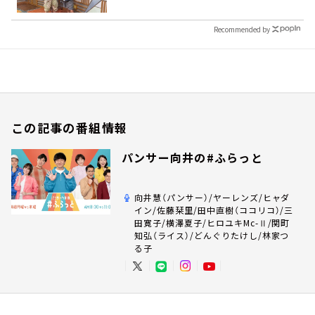
Recommended by
この記事の番組情報
パンサー向井の#ふらっと
向井慧（パンサー）/ヤーレンズ/ヒャダ
イン/佐藤栞里/田中直樹（ココリコ）/三
田寛子/横澤夏子/ヒロユキMc-Ⅱ/関町
知弘（ライス）/どんぐりたけし/林家つ
る子