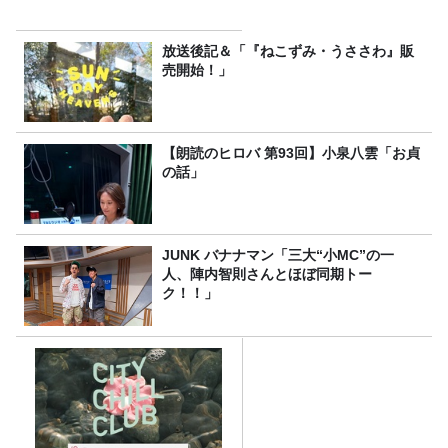
放送後記＆「『ねこずみ・うささわ』販
売開始！」
【朗読のヒロバ 第93回】小泉八雲「お貞
の話」
JUNK バナナマン「三大“小MC”の一
人、陣内智則さんとほぼ同期トー
ク！！」