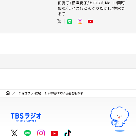
田寛子/横澤夏子/ヒロユキMc-Ⅱ/関町
知弘（ライス）/どんぐりたけし/林家つ
る子
チョコプラ・松尾 １９年続けている芸を明かす