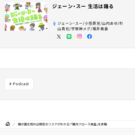
ジェーン・スー 生活は踊る
ジェーン・スー/小笠原亘/山内あゆ/杉
山真也/宇賀神メグ/堀井美香
# Podcast
腸の菌を知れば病気のリスクがわかる！「腸内フローラ検査」を体験