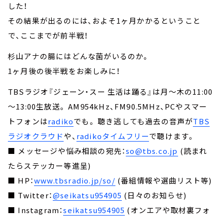
した！
その結果が出るのには、およそ1ヶ月かかるということ
で、ここまでが前半戦！
杉山アナの腸にはどんな菌がいるのか。
1ヶ月後の後半戦をお楽しみに！
TBSラジオ『ジェーン・スー 生活は踊る』は月～木の11:00
～13:00生放送。 AM954kHz、FM90.5MHz、PCやスマー
トフォンは
radiko
でも。 聴き逃しても過去の音声が
TBS
ラジオクラウド
や、
radikoタイムフリー
で聴けます。
■ メッセージや悩み相談の宛先：
so@tbs.co.jp
(読まれ
たらステッカー等進呈)
■ HP：
www.tbsradio.jp/so/
(番組情報や選曲リスト等)
■ Twitter：
@seikatsu954905
(日々のお知らせ)
■ Instagram：
seikatsu954905
(オンエアや取材裏フォ