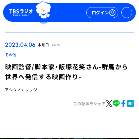
ログイン
マイページ
2023.04.06
木曜日
14:29
新規会員登録
ログイン
その他
映画監督/脚本家・飯塚花笑さん-群馬から
世界へ発信する映画作り-
アシタノカレッジ
この記事をシェア
今日の番組表
週間番組表
トピックス
TBS Podcast