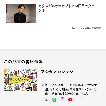
カタスギルオオカブト 513回目のター
ン！
Recommended by
この記事の番組情報
アシタノカレッジ
キニマンス塚本ニキ/能條桃子/大空幸
星/みたらし加奈/黒部睦/わっきゃい/
永井陽右/五十嵐美樹/五十嵐大