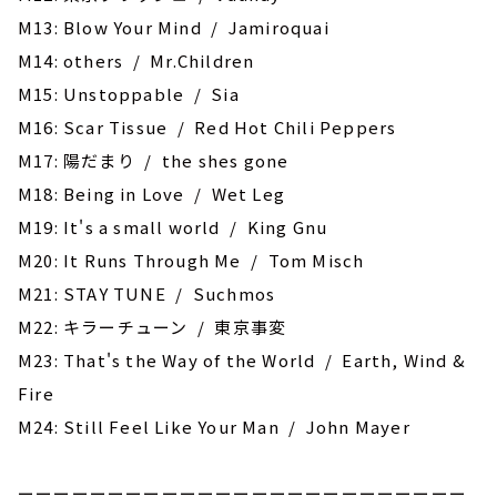
M13: Blow Your Mind / Jamiroquai
M14: others / Mr.Children
M15: Unstoppable / Sia
M16: Scar Tissue / Red Hot Chili Peppers
M17: 陽だまり / the shes gone
M18: Being in Love / Wet Leg
M19: It's a small world / King Gnu
M20: It Runs Through Me / Tom Misch
M21: STAY TUNE / Suchmos
M22: キラーチューン / 東京事変
M23: That's the Way of the World / Earth, Wind &
Fire
M24: Still Feel Like Your Man / John Mayer
ーーーーーーーーーーーーーーーーーーーーーーーーー