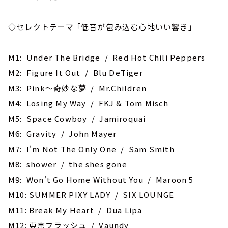
◇セレクトテーマ 「低音が包み込む心地いい響き」
M1: Under The Bridge / Red Hot Chili Peppers
M2: Figure It Out / Blu DeTiger
M3: Pink～奇妙な夢 / Mr.Children
M4: ‎Losing My Way / FKJ & Tom Misch
M5: Space Cowboy / Jamiroquai
M6: Gravity / John Mayer
M7: I'm Not The Only One / Sam Smith
M8: shower / the shes gone
M9: Won't Go Home Without You / Maroon 5
M10: SUMMER PIXY LADY / SIX LOUNGE
M11: Break My Heart / Dua Lipa
M12: 東京フラッシュ / Vaundy