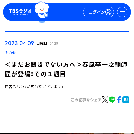
ログイン
マイページ
2023.04.09
日曜日
14:29
新規会員登録
ログイン
その他
＜まだお聞きでない方へ＞春風亭一之輔師
匠が登場！その１週目
桂宮治「これが宮治でございます」
この記事をシェア
今日の番組表
週間番組表
トピックス
TBS Podcast