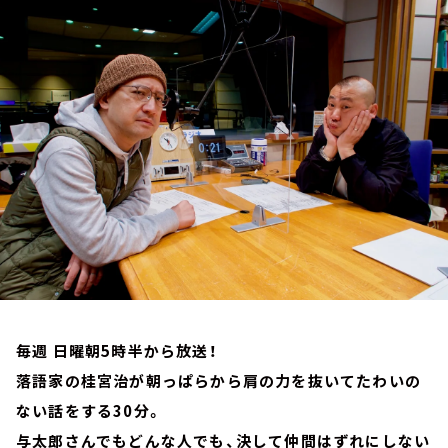
お知らせ
イベント・グッズ
YouTube
会社情報
毎週 日曜朝5時半から放送！
落語家の桂宮治が朝っぱらから肩の力を抜いてたわいの
ない話をする30分。
与太郎さんでもどんな人でも、決して仲間はずれにしない