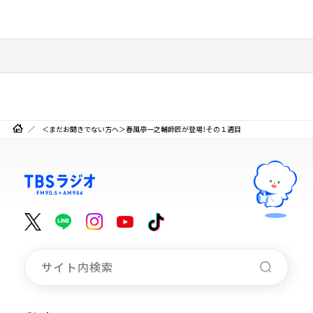
＜まだお聞きでない方へ＞春風亭一之輔師匠が登場！その１週目