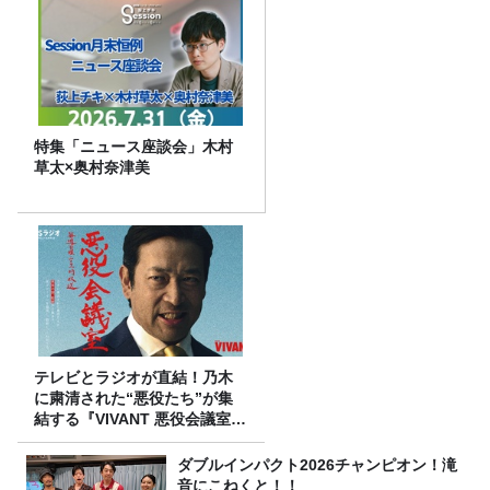
特集「ニュース座談会」木村
草太×奥村奈津美
テレビとラジオが直結！乃木
に粛清された“悪役たち”が集
結する『VIVANT 悪役会議室』
7/26(日)23時スタート！
ダブルインパクト2026チャンピオン！滝
音にこねくと！！