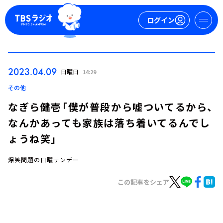
ログイン
マイページ
2023.04.09
日曜日
14:29
新規会員登録
ログイン
その他
なぎら健壱「僕が普段から嘘ついてるから、
なんかあっても家族は落ち着いてるんでし
ょうね笑」
爆笑問題の日曜サンデー
今日の番組表
この記事をシェア
週間番組表
トピックス
TBS Podcast