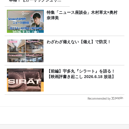
本格！【ガーリックシュリン
プ】 桃屋のかんたんレシピ
特集「ニュース座談会」木村草太×奥村
奈津美
わざわざ備えない【備え】で防災！
【前編】宇多丸『シラート』を語る！
【映画評書き起こし 2026.6.18 放送】
Recommended by