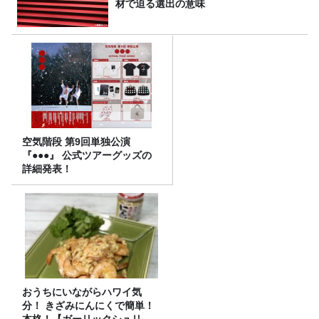
材で迫る選出の意味
空気階段 第9回単独公演
『●●●』 公式ツアーグッズの
詳細発表！
おうちにいながらハワイ気
分！ きざみにんにくで簡単！