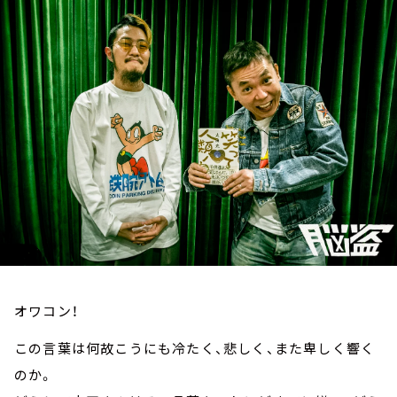
お知らせ
イベント・グッズ
YouTube
会社情報
オワコン！
この言葉は何故こうにも冷たく、悲しく、また卑しく響く
のか。