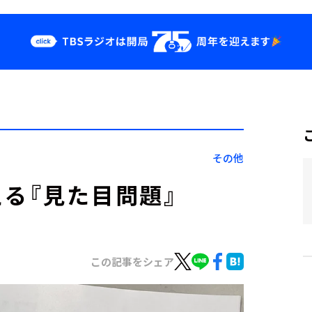
クス
イベント・グッ
ズ
st
YouTube
せ
会社情報
その他
る『見た目問題』
この記事をシェア