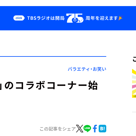
クス
イベント・グッ
ズ
st
YouTube
せ
会社情報
バラエティ・お笑い
E-J」のコラボコーナー始
この記事をシェア