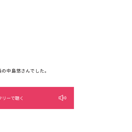
！
長の中島悠さんでした。
フリーで聴く