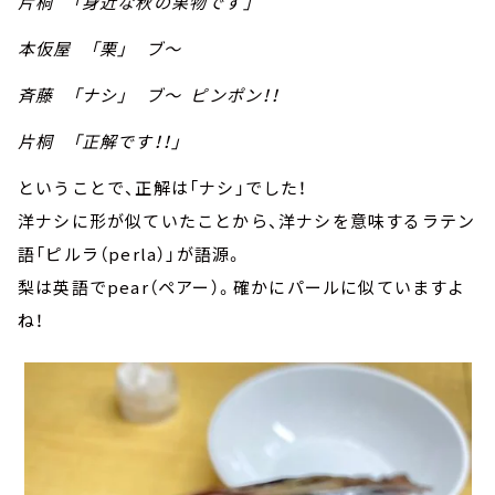
片桐 「身近な秋の果物です」
本仮屋 「栗」 ブ～
斉藤 「ナシ」 ブ～ ピンポン！！
片桐 「正解です！！」
ということで、正解は「ナシ」でした！
洋ナシに形が似ていたことから、洋ナシを意味するラテン
語「ピルラ（perla）」が語源。
梨は英語でpear（ペアー）。確かにパールに似ていますよ
ね！