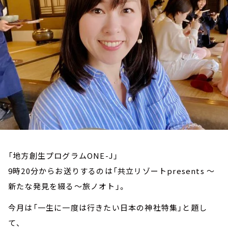
お知らせ
イベント・グッズ
YouTube
会社情報
「地方創生プログラムONE-J」
9時20分からお送りするのは「共立リゾートpresents ～
新たな発見を綴る～旅ノオト」。
今月は「一生に一度は行きたい日本の神社特集」と題し
て、