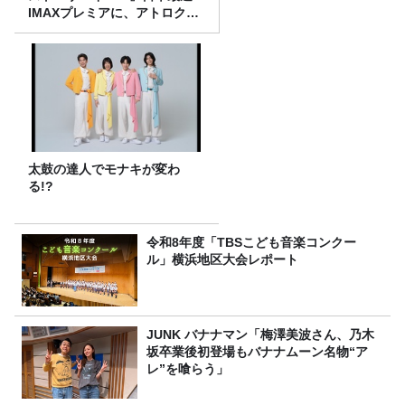
IMAXプレミアに、アトロクリ
スナー60名をご招待！
太鼓の達人でモナキが変わ
る!?
令和8年度「TBSこども音楽コンクー
ル」横浜地区大会レポート
JUNK バナナマン「梅澤美波さん、乃木
坂卒業後初登場もバナナムーン名物“ア
レ”を喰らう」