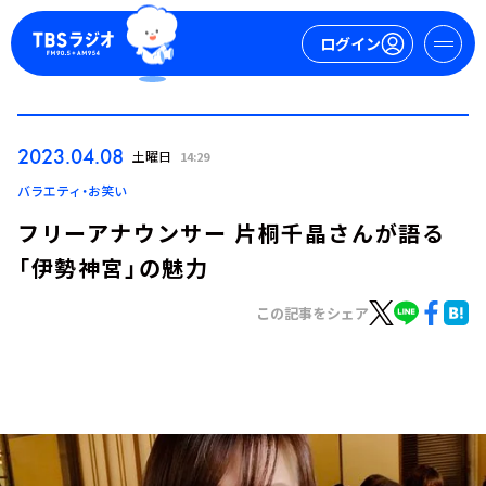
ログイン
マイページ
2023.04.08
土曜日
14:29
新規会員登録
ログイン
バラエティ・お笑い
フリーアナウンサー 片桐千晶さんが語る
「伊勢神宮」の魅力
この記事をシェア
今日の番組表
週間番組表
トピックス
TBS Podcast