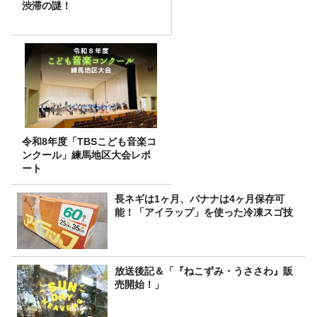
渋滞の謎！
令和8年度「TBSこども音楽コ
ンクール」練馬地区大会レポ
ート
長ネギは1ヶ月、バナナは4ヶ月保存可
能！「アイラップ」を使った冷凍スゴ技
放送後記＆「『ねこずみ・うささわ』販
売開始！」