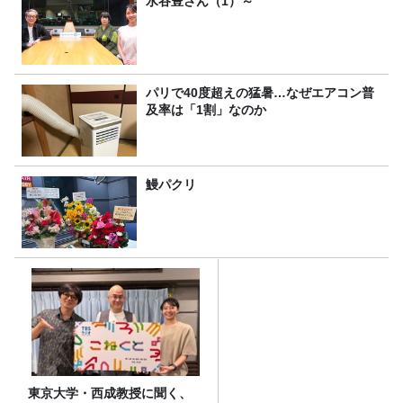
水谷豊さん（1）～
パリで40度超えの猛暑…なぜエアコン普
及率は「1割」なのか
鰻パクリ
東京大学・西成教授に聞く、