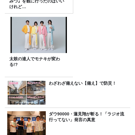
みつ』を観に行ったのはいい
けれど…
太鼓の達人でモナキが変わ
る!?
わざわざ備えない【備え】で防災！
ダウ90000・蓮見翔が斬る！「ラジオ流
行ってない」発言の真意